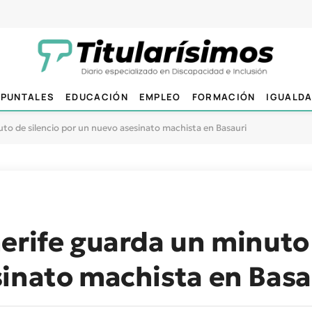
PUNTALES
EDUCACIÓN
EMPLEO
FORMACIÓN
IGUALD
to de silencio por un nuevo asesinato machista en Basauri
erife guarda un minuto 
inato machista en Basa