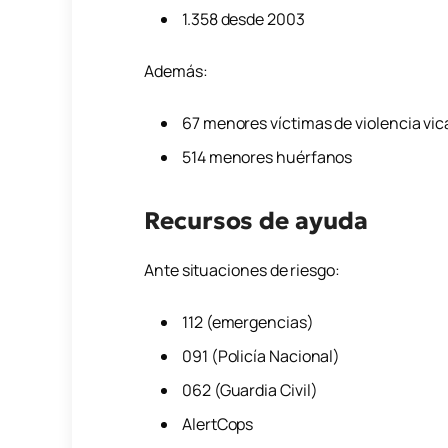
1.358 desde 2003
Además:
67 menores víctimas de violencia vic
514 menores huérfanos
Recursos de ayuda
Ante situaciones de riesgo:
112 (emergencias)
091 (Policía Nacional)
062 (Guardia Civil)
AlertCops