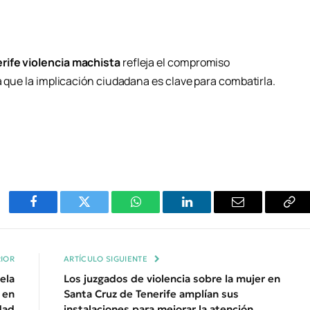
rife violencia machista
refleja el compromiso
da que la implicación ciudadana es clave para combatirla.
Facebook
Twitter
WhatsApp
LinkedIn
Email
Cop
Enl
IOR
ARTÍCULO SIGUIENTE
ela
Los juzgados de violencia sobre la mujer en
 en
Santa Cruz de Tenerife amplían sus
dad
instalaciones para mejorar la atención