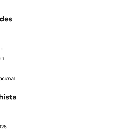
ades
no
ad
Nacional
hista
2026