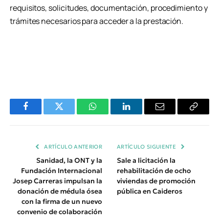
requisitos, solicitudes, documentación, procedimiento y
trámites necesarios para acceder a la prestación.
Facebook
Twitter
WhatsApp
LinkedIn
Email
Copiar
Enlace
ARTÍCULO ANTERIOR
ARTÍCULO SIGUIENTE
Sanidad, la ONT y la
Sale a licitación la
Fundación Internacional
rehabilitación de ocho
Josep Carreras impulsan la
viviendas de promoción
donación de médula ósea
pública en Caideros
con la firma de un nuevo
convenio de colaboración