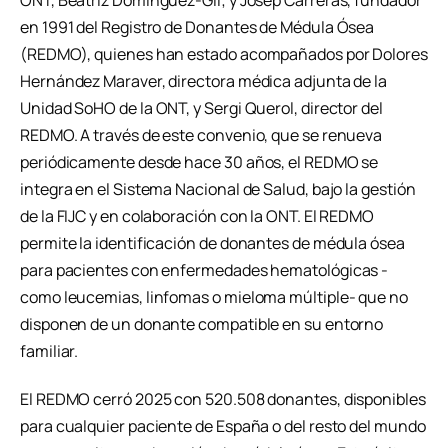
ONT, Beatriz Domínguez-Gil; y Josep Carreras, fundador
en 1991 del Registro de Donantes de Médula Ósea
(REDMO), quienes han estado acompañados por Dolores
Hernández Maraver, directora médica adjunta de la
Unidad SoHO de la ONT, y Sergi Querol, director del
REDMO. A través de este convenio, que se renueva
periódicamente desde hace 30 años, el REDMO se
integra en el Sistema Nacional de Salud, bajo la gestión
de la FIJC y en colaboración con la ONT. El REDMO
permite la identificación de donantes de médula ósea
para pacientes con enfermedades hematológicas -
como leucemias, linfomas o mieloma múltiple- que no
disponen de un donante compatible en su entorno
familiar.
El REDMO cerró 2025 con 520.508 donantes, disponibles
para cualquier paciente de España o del resto del mundo