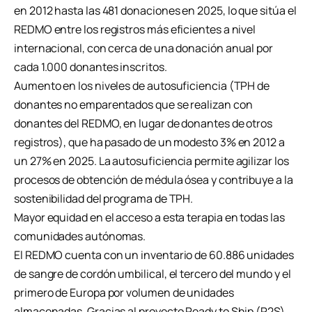
en 2012 hasta las 481 donaciones en 2025, lo que sitúa el
REDMO entre los registros más eficientes a nivel
internacional, con cerca de una donación anual por
cada 1.000 donantes inscritos.
Aumento en los niveles de autosuficiencia (TPH de
donantes no emparentados que se realizan con
donantes del REDMO, en lugar de donantes de otros
registros), que ha pasado de un modesto 3% en 2012 a
un 27% en 2025. La autosuficiencia permite agilizar los
procesos de obtención de médula ósea y contribuye a la
sostenibilidad del programa de TPH.
Mayor equidad en el acceso a esta terapia en todas las
comunidades autónomas.
El REDMO cuenta con un inventario de 60.886 unidades
de sangre de cordón umbilical, el tercero del mundo y el
primero de Europa por volumen de unidades
almacenadas. Gracias al proyecto Ready to Ship (R2S),