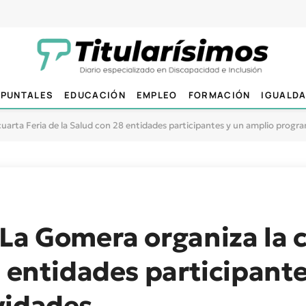
PUNTALES
EDUCACIÓN
EMPLEO
FORMACIÓN
IGUALD
uarta Feria de la Salud con 28 entidades participantes y un amplio progr
La Gomera organiza la c
8 entidades participant
vidades