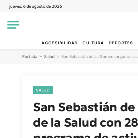
jueves, 6 de agosto de 2026
ACCESIBILIDAD
CULTURA
DEPORTES
Portada
»
Salud
»
San Sebastián de La Gomera organiza la c
SALUD
San Sebastián de 
de la Salud con 2
programa de acti