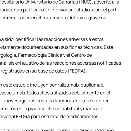
spitalario Universitario de Canarias (HUC), adscrito a la
arias, han publicado un innovador estudio sobre el perfil
cos empleados en el tratamiento del asma grave no
 ha sido identificar las reacciones adversas a estos
eviamente documentadas en sus fichas técnicas. Este
rgología, Farmacología Clínica y el Centro de
nálisis exhaustivo de las reacciones adversas notificadas
 registradas en su base de datos (FEDRA).
 este estudio incluyen benralizumab, dupilumab,
zepelumab, todos ellos utilizados actualmente en el
 La investigación destaca la importancia de obtener
rmacos en la práctica clínica habitual y marca un
nacional FEDRA para este tipo de medicamentos.
 acceso libre en la revista Journal of Clinical Medicine