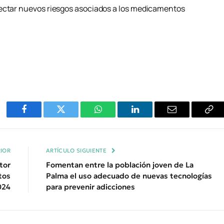
tectar nuevos riesgos asociados a los medicamentos
Facebook
Twitter
WhatsApp
LinkedIn
Email
Cop
Enl
IOR
ARTÍCULO SIGUIENTE
tor
Fomentan entre la población joven de La
tos
Palma el uso adecuado de nuevas tecnologías
024
para prevenir adicciones