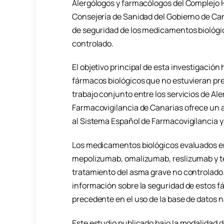
Alergólogos y farmacólogos del Complejo Ho
Consejería de Sanidad del Gobierno de Can
de seguridad de los medicamentos biológi
controlado.
El objetivo principal de esta investigación
fármacos biológicos que no estuvieran pr
trabajo conjunto entre los servicios de Ale
Farmacovigilancia de Canarias ofrece un a
al Sistema Español de Farmacovigilancia y
Los medicamentos biológicos evaluados en
mepolizumab, omalizumab, reslizumab y te
tratamiento del asma grave no controlado.
información sobre la seguridad de estos fá
precedente en el uso de la base de datos 
Este estudio publicado bajo la modalidad de