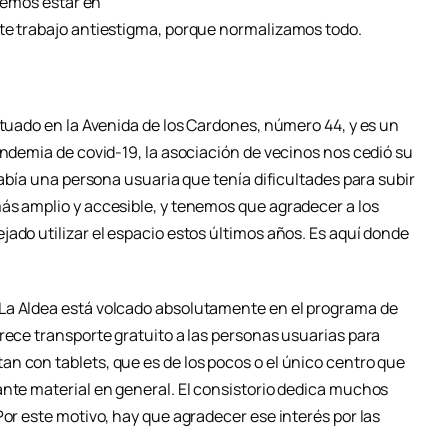
eremos estar en
nte trabajo antiestigma, porque normalizamos todo.
ituado en la Avenida de los Cardones, número 44, y es un
andemia de covid-19, la asociación de vecinos nos cedió su
había una persona usuaria que tenía dificultades para subir
ás amplio y accesible, y tenemos que agradecer a los
ado utilizar el espacio estos últimos años. Es aquí donde
La Aldea está volcado absolutamente en el programa de
rece transporte gratuito a las personas usuarias para
n con tablets, que es de los pocos o el único centro que
ante material en general. El consistorio dedica muchos
Por este motivo, hay que agradecer ese interés por las