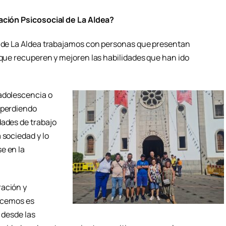
tación Psicosocial de La Aldea?
l de La Aldea trabajamos con personas que presentan
 que recuperen y mejoren las habilidades que han ido
adolescencia o
 perdiendo
dades de trabajo
 sociedad y lo
e en la
ración y
hacemos es
 desde las