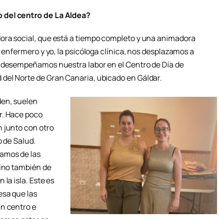
 del centro de La Aldea?
ora social, que está a tiempo completo y una animadora
l enfermero y yo, la psicóloga clínica, nos desplazamos a
én desempeñamos nuestra labor en
el Centro de Día de
del Norte de Gran Canaria, ubicado en Gáldar.
den, suelen
r. Hace poco
 junto con otro
o de Salud.
amos de las
sino también de
la isla. Este es
esa que las
n centro e