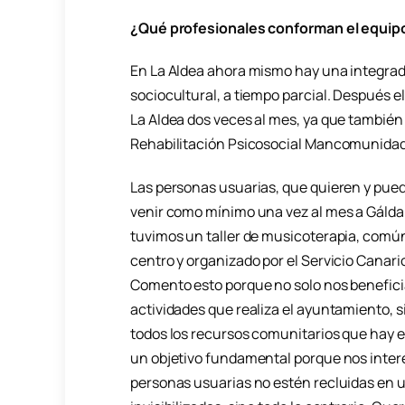
¿Qué profesionales conforman el equipo
En La Aldea ahora mismo hay una integrad
sociocultural, a tiempo parcial. Después e
La Aldea dos veces al mes, ya que tambi
Rehabilitación Psicosocial Mancomunidad 
Las personas usuarias, que quieren y pue
venir como mínimo una vez al mes a Gálda
tuvimos un taller de musicoterapia, común
centro y organizado por el Servicio Canari
Comento esto porque no solo nos benefici
actividades que realiza el ayuntamiento, 
todos los recursos comunitarios que hay en 
un objetivo fundamental porque nos inter
personas usuarias no estén recluidas en u