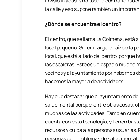
invisibilizadas, sino todo lo contrario. Qu
la calle y eso supone también un importa
¿Dónde se encuentra el centro?
El centro, que se llama La Colmena, está s
local pequeño. Sin embargo, a raíz de la p
local, que está al lado del centro, porque 
las escaleras. Este es un espacio mucho m
vecinos y al ayuntamiento por habernos dej
hacemos la mayoría de actividades.
Hay que destacar que el ayuntamiento de 
salud mental porque, entre otras cosas, of
muchas de las actividades. También cuenta
cuenta con esta tecnología, y tienen bast
recursos y cuida a las personas usuarias. 
personas con problemas de salud mental.