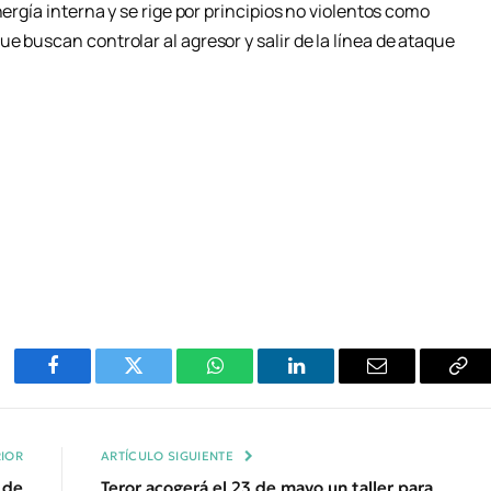
nergía interna y se rige por principios no violentos como
e buscan controlar al agresor y salir de la línea de ataque
Facebook
Twitter
WhatsApp
LinkedIn
Email
Cop
Enl
IOR
ARTÍCULO SIGUIENTE
 de
Teror acogerá el 23 de mayo un taller para