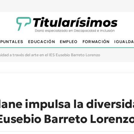
PUNTALES
EDUCACIÓN
EMPLEO
FORMACIÓN
IGUALD
sidad a través del arte en el IES Eusebio Barreto Lorenzo
dane impulsa la diversid
 Eusebio Barreto Lorenz