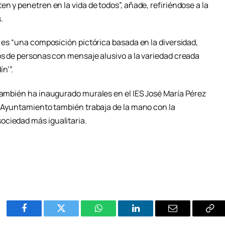
n y penetren en la vida de todos”, añade, refiriéndose a la
.
l es “una composición pictórica basada en la diversidad,
os de personas con mensaje alusivo a la variedad creada
n’”.
 también ha inaugurado murales en el IES José María Pérez
El Ayuntamiento también trabaja de la mano con la
ociedad más igualitaria.
Facebook
Twitter
WhatsApp
LinkedIn
Email
Cop