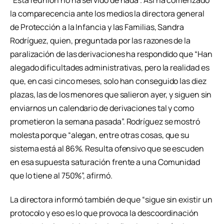
“Esta reunión no ha servido de nada”. Así ha comenzado
la comparecencia ante los medios la directora general
de Protección a la Infancia y las Familias, Sandra
Rodríguez, quien, preguntada por las razones de la
paralización de las derivaciones ha respondido que “Han
alegado dificultades administrativas, pero la realidad es
que, en casi cinco meses, solo han conseguido las diez
plazas, las de los menores que salieron ayer, y siguen sin
enviarnos un calendario de derivaciones tal y como
prometieron la semana pasada”. Rodríguez se mostró
molesta porque “alegan, entre otras cosas, que su
sistema está al 86%. Resulta ofensivo que se escuden
en esa supuesta saturación frente a una Comunidad
que lo tiene al 750%”, afirmó.
La directora informó también de que “sigue sin existir un
protocolo y eso es lo que provoca la descoordinación