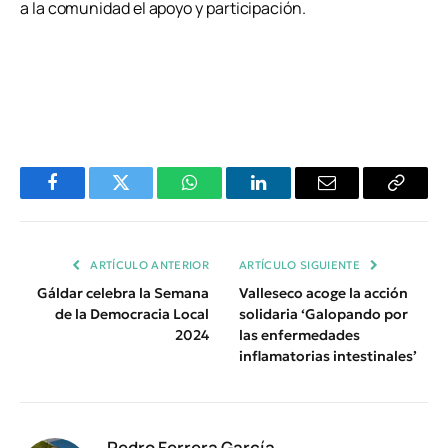
a la comunidad el apoyo y participación.
Facebook
Twitter
WhatsApp
LinkedIn
Email
Copiar
Enlace
ARTÍCULO ANTERIOR
ARTÍCULO SIGUIENTE
Gáldar celebra la Semana
Valleseco acoge la acción
de la Democracia Local
solidaria ‘Galopando por
2024
las enfermedades
inflamatorias intestinales’
Pedro Ferrera García