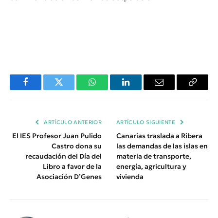
Facebook
Twitter
WhatsApp
LinkedIn
Email
Copiar
Enlace
ARTÍCULO ANTERIOR
ARTÍCULO SIGUIENTE
El IES Profesor Juan Pulido
Canarias traslada a Ribera
Castro dona su
las demandas de las islas en
recaudación del Día del
materia de transporte,
Libro a favor de la
energía, agricultura y
Asociación D’Genes
vivienda