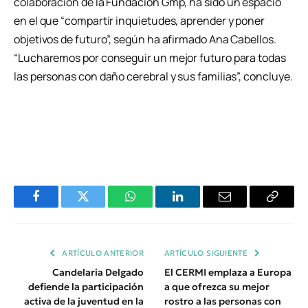
colaboración de la Fundación Gmp, ha sido un espacio
en el que “compartir inquietudes, aprender y poner
objetivos de futuro”, según ha afirmado Ana Cabellos.
“Lucharemos por conseguir un mejor futuro para todas
las personas con daño cerebral y sus familias”, concluye.
Facebook
Twitter
WhatsApp
LinkedIn
Email
Copiar
Enlace
ARTÍCULO ANTERIOR
ARTÍCULO SIGUIENTE
Candelaria Delgado
El CERMI emplaza a Europa
defiende la participación
a que ofrezca su mejor
activa de la juventud en la
rostro a las personas con