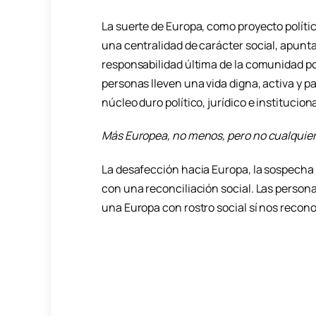
La suerte de Europa, como proyecto políti
una centralidad de carácter social, apunta
responsabilidad última de la comunidad po
personas lleven una vida digna, activa y p
núcleo duro político, jurídico e institucion
Más Europea, no menos, pero no cualquie
La desafección hacia Europa, la sospecha 
con una reconciliación social. Las person
una Europa con rostro social sí nos recon