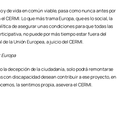
co y de vida en común viable, pasa como nunca antes por
 el CERMI. Lo que más trama Europa, que es lo social, la
lítica de asegurar unas condiciones para que todas las
articipativa, no puede por más tiempo estar fuera del
al de la Unión Europea, a juicio del CERMI.
r Europa
o la decepción de la ciudadanía, solo podrá remontarse
as con discapacidad desean contribuir a ese proyecto, en
ocemos, la sentimos propia, asevera el CERMI.