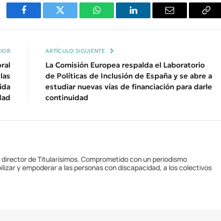
Facebook
Twitter
WhatsApp
LinkedIn
Email
Cop
Enl
IOR
ARTÍCULO SIGUIENTE
ral
La Comisión Europea respalda el Laboratorio
las
de Políticas de Inclusión de España y se abre a
ida
estudiar nuevas vías de financiación para darle
dad
continuidad
y director de Titularísimos. Comprometido con un periodismo
ilizar y empoderar a las personas con discapacidad, a los colectivos