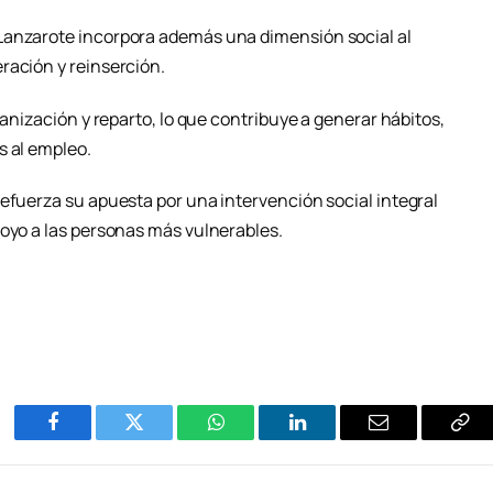
Lanzarote incorpora además una dimensión social al
ración y reinserción.
ganización y reparto, lo que contribuye a generar hábitos,
s al empleo.
refuerza su apuesta por una intervención social integral
poyo a las personas más vulnerables.
Facebook
Twitter
WhatsApp
LinkedIn
Email
Cop
Enl