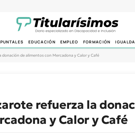
PUNTALES
EDUCACIÓN
EMPLEO
FORMACIÓN
IGUALD
 la donación de alimentos con Mercadona y Calor y Café
zarote refuerza la dona
rcadona y Calor y Café