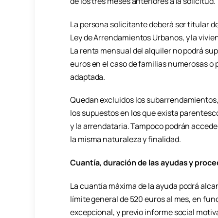
de los tres meses anteriores a la solicitud.
La persona solicitante deberá ser titular 
Ley de Arrendamientos Urbanos, y la vivie
La renta mensual del alquiler no podrá sup
euros en el caso de familias numerosas o
adaptada.
Quedan excluidos los subarrendamientos, l
los supuestos en los que exista parentesc
y la arrendataria. Tampoco podrán accede
la misma naturaleza y finalidad.
Cuantía, duración de las ayudas y proce
La cuantía máxima de la ayuda podrá alcan
límite general de 520 euros al mes, en fun
excepcional, y previo informe social motiv