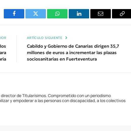
Facebook
Twitter
WhatsApp
LinkedIn
Email
Cop
Enl
IOR
ARTÍCULO SIGUIENTE
los
Cabildo y Gobierno de Canarias dirigen 35,7
ara
millones de euros a incrementar las plazas
ria
sociosanitarias en Fuerteventura
y director de Titularísimos. Comprometido con un periodismo
ilizar y empoderar a las personas con discapacidad, a los colectivos