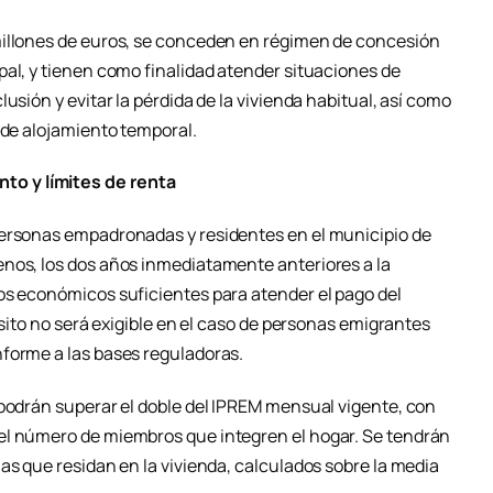
millones de euros, se conceden en régimen de concesión
pal, y tienen como finalidad atender situaciones de
usión y evitar la pérdida de la vivienda habitual, así como
 de alojamiento temporal.
o y límites de renta
personas empadronadas y residentes en el municipio de
nos, los dos años inmediatamente anteriores a la
os económicos suficientes para atender el pago del
isito no será exigible en el caso de personas emigrantes
forme a las bases reguladoras.
 podrán superar el doble del IPREM mensual vigente, con
el número de miembros que integren el hogar. Se tendrán
as que residan en la vivienda, calculados sobre la media