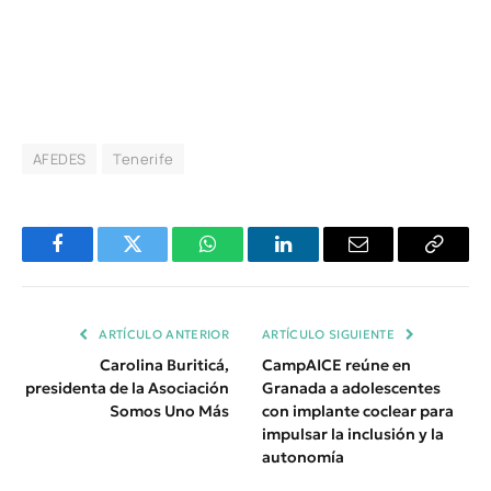
AFEDES
Tenerife
Facebook
Twitter
WhatsApp
LinkedIn
Email
Copiar
Enlace
ARTÍCULO ANTERIOR
ARTÍCULO SIGUIENTE
Carolina Buriticá,
CampAICE reúne en
presidenta de la Asociación
Granada a adolescentes
Somos Uno Más
con implante coclear para
impulsar la inclusión y la
autonomía