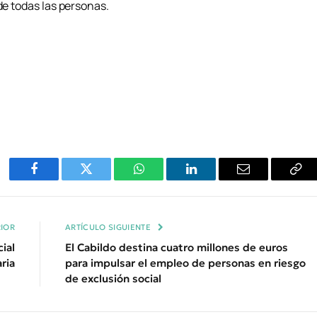
de todas las personas.
Facebook
Twitter
WhatsApp
LinkedIn
Email
Cop
Enl
IOR
ARTÍCULO SIGUIENTE
ial
El Cabildo destina cuatro millones de euros
ria
para impulsar el empleo de personas en riesgo
de exclusión social