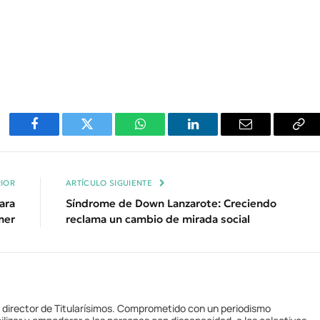
Facebook
Twitter
WhatsApp
LinkedIn
Email
Cop
Enl
IOR
ARTÍCULO SIGUIENTE
ara
Síndrome de Down Lanzarote: Creciendo
mer
reclama un cambio de mirada social
y director de Titularísimos. Comprometido con un periodismo