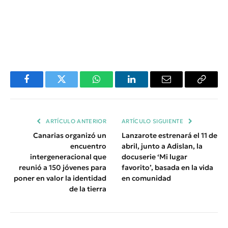
Facebook
Twitter
WhatsApp
LinkedIn
Email
Copiar
Enlace
ARTÍCULO ANTERIOR
ARTÍCULO SIGUIENTE
Canarias organizó un
Lanzarote estrenará el 11 de
encuentro
abril, junto a Adislan, la
intergeneracional que
docuserie ‘Mi lugar
reunió a 150 jóvenes para
favorito’, basada en la vida
poner en valor la identidad
en comunidad
de la tierra