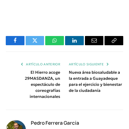
Facebook
Twitter
WhatsApp
LinkedIn
Email
Copiar
Enlace
ARTÍCULO ANTERIOR
ARTÍCULO SIGUIENTE
El Hierro acoge
Nueva área biosaludable a
29MASDANZA, un
la entrada a Guayadeque
espectáculo de
para el ejercicio y bienestar
coreografías
de la ciudadanía
internacionales
Pedro Ferrera García