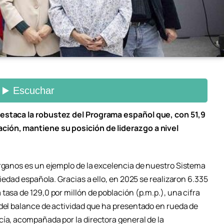
destaca la robustez del Programa español que, con 51,9
ción, mantiene su posición de liderazgo a nivel
órganos es un ejemplo de la excelencia de nuestro Sistema
ciedad española. Gracias a ello, en 2025 se realizaron 6.335
tasa de 129,0 por millón de población (p.m.p.), una cifra
 del balance de actividad que ha presentado en rueda de
cía, acompañada por la directora general de la