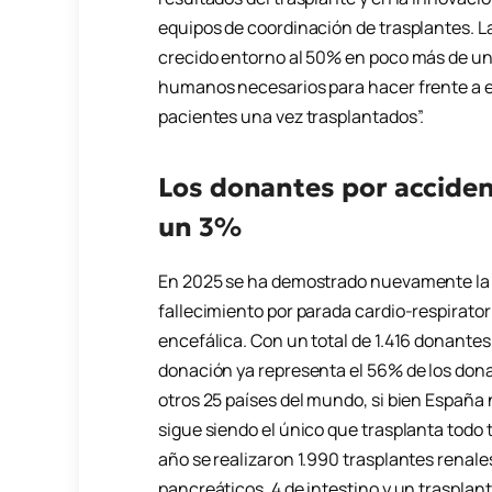
equipos de coordinación de trasplantes. L
crecido entorno al 50% en poco más de un
humanos necesarios para hacer frente a e
pacientes una vez trasplantados”.
Los donantes por acciden
un 3%
En 2025 se ha demostrado nuevamente la im
fallecimiento por parada cardio-respirator
encefálica. Con un total de 1.416 donantes
donación ya representa el 56% de los dona
otros 25 países del mundo, si bien España n
sigue siendo el único que trasplanta todo 
año se realizaron 1.990 trasplantes renale
pancreáticos, 4 de intestino y un trasplan