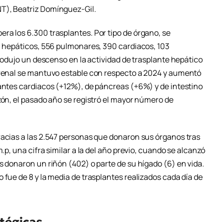
T), Beatriz Domínguez-Gil.
ra los 6.300 trasplantes. Por tipo de órgano, se
76 hepáticos, 556 pulmonares, 390 cardiacos, 103
produjo un descenso en la actividad de trasplante hepático
 renal se mantuvo estable con respecto a 2024 y aumentó
lantes cardiacos (+12%), de páncreas (+6%) y de intestino
zón, el pasado año se registró el mayor número de
racias a las 2.547 personas que donaron sus órganos tras
.p, una cifra similar a la del año previo, cuando se alcanzó
s donaron un riñón (402) o parte de su hígado (6) en vida.
 fue de 8 y la media de trasplantes realizados cada día de
atégicas