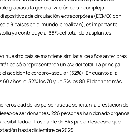
ible gracias a la generalización de un complejo
dispositivos de circulación extracorpórea (ECMO) con
(sólo 9 países en el mundo lo realizan), es importante
tolia ya contribuye al 35% del total de trasplantes
en nuestro país se mantiene similar al de años anteriores.
tráfico sólo representaron un 3% del total. La principal
e el accidente cerebrovascular (52%). En cuanto a la
 60 años, el 32% los 70 y un 5% los 80. El donante más
enerosidad de las personas que solicitan la prestación de
 deseo de ser donantes: 226 personas han donado órganos
n posibilitado el trasplante de 643 pacientes desde que
restación hasta diciembre de 2025.