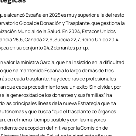
 que alcanzó España en 2025 es muy superior a la del resto
rvatorio Global de Donación y Trasplante, que gestiona la
zación Mundial de la Salud. En 2024, Estados Unidos
Francia 28,6, Canadá 22,9, Suecia 22,7, Reino Unido 20,4,
uropea en su conjunto 24,2 donantes p.m.p.
 valor la ministra García, que ha insistido en la dificultad
go que ha mantenido España a lo largo de más de tres
rás de cada trasplante, hay decenas de profesionales
an que cada procedimiento sea un éxito. Sin olvidar, por
 a la generosidad de los donantes y sus familias”, ha
 las principales líneas de la nueva Estrategia que ha
autónomas y que busca “que el trasplante de órganos
tan, en el menor tiempo posible y con las mayores
pendiente de adopción definitiva por la Comisión de
l Sistema Nacional de Salud, se iniciará este año y se