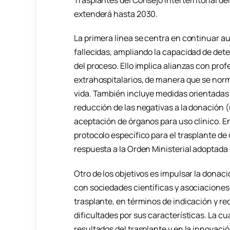
extenderá hasta 2030.
La primera línea se centra en continuar a
fallecidas, ampliando la capacidad de det
del proceso. Ello implica alianzas con prof
extrahospitalarios, de manera que se norma
vida. También incluye medidas orientadas 
reducción de las negativas a la donación (
aceptación de órganos para uso clínico. En
protocolo específico para el trasplante de
respuesta a la Orden Ministerial adoptada 
Otro de los objetivos es impulsar la donaci
con sociedades científicas y asociaciones 
trasplante, en términos de indicación y r
dificultades por sus características. La cu
resultados del trasplante y en la innovació