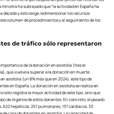
a ministra ha subrayado que “la actividad en España ha
a década y esto exige redimensionar los recursos
ste volumen de procedimientos y al seguimiento de los
tes de tráfico sólo representaron
portancia de la donación en asistolia (tras el
ia), que vuelve a superar a la donación en muerte
 en asistolia (un 8% más que en 2024), este tipo de
ntes en España. La donación en asistolia se realiza en
o sólo registra la mayor actividad de este tipo, sino que
tipo de órganos de estos donantes. En concreto, el pasado
s, 622 hepáticos, 257 pulmonares, 137 cardiacos, 33
te de cara de donantes en asistolia. La capacidad de