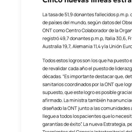
La tasa de 51,9 donantes fallecidos p.m.p.
de países del mundo, según datos del Obse
ONT como Centro Colaborador de la Organi
registró 49,7 donantes p.m.p, Italia 30,6, 
Australia 19,7, Alemania 11,4 y la Unión E
Todos estos logros son los que ha puesto en
de revalidar cada año el puesto de lideraz
décadas. “Es importante destacar que, det
sanitarios coordinados por la ONT que logr
supuesto, que este logro es posible gracias
afirmado. La ministra también ha anunciado
diseñado la ONT junto a las comunidades 
llegue a todos los pacientes que lo necesi
garantías de éxito”. La nueva Estrategia, 
Trasplantes del Consejo Interterritorial de