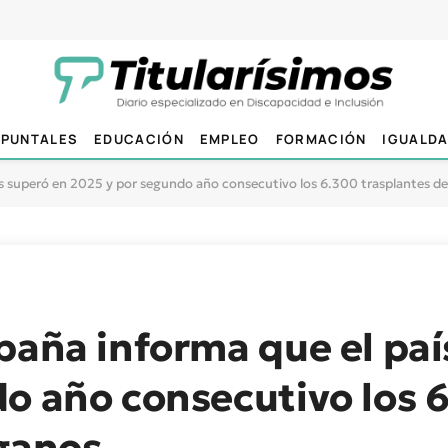
PUNTALES
EDUCACIÓN
EMPLEO
FORMACIÓN
IGUALD
ís superó en 2025 y por segundo año consecutivo los 6.300 trasplantes d
paña informa que el paí
o año consecutivo los 
rganos