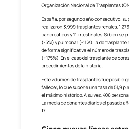
Organización Nacional de Trasplantes (ON
España, por segundo año consecutivo, supe
realizaron 3.999 trasplantes renales, 1.2
pancreáticos y 11 intestinales. Si bien se 
(-5%) y pulmonar (-11%), la de trasplante
de forma significativa el número de trasp
(+175%). En el caso del trasplante de cora
procedimientos de la historia.
Este volumen de trasplantes fue posible g
fallecer, lo que supone una tasa de 51,9 p.m
el máximo histórico. A su vez, 408 persona
La media de donantes diarios el pasado año
17.
Cinco nuevas líneas estr