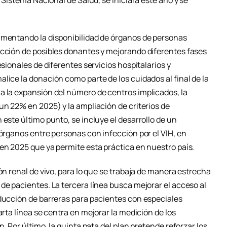
umentando la disponibilidad de órganos de personas
ección de posibles donantes y mejorando diferentes fases
esionales de diferentes servicios hospitalarios y
lice la donación como parte de los cuidados al final de la
a la expansión del número de centros implicados, la
un 22% en 2025) y la ampliación de criterios de
 este último punto, se incluye el desarrollo de un
 órganos entre personas con infección por el VIH, en
en 2025 que ya permite esta práctica en nuestro país.
ón renal de vivo, para lo que se trabaja de manera estrecha
de pacientes. La tercera línea busca mejorar el acceso al
educción de barreras para pacientes con especiales
arta línea se centra en mejorar la medición de los
n. Por último, la quinta pata del plan pretende reforzar los