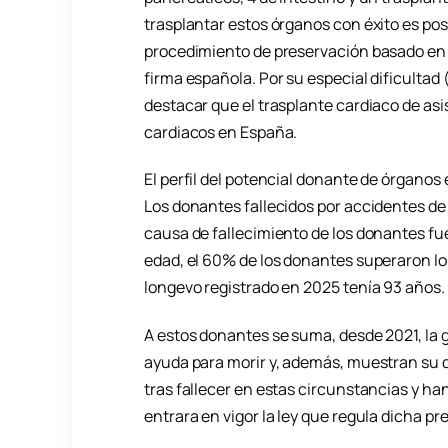
trasplantar estos órganos con éxito es pos
procedimiento de preservación basado en 
firma española. Por su especial dificultad 
destacar que el trasplante cardiaco de asis
cardiacos en España.
El perfil del potencial donante de órganos 
Los donantes fallecidos por accidentes de 
causa de fallecimiento de los donantes fu
edad, el 60% de los donantes superaron los
longevo registrado en 2025 tenía 93 años.
A estos donantes se suma, desde 2021, la g
ayuda para morir y, además, muestran su
tras fallecer en estas circunstancias y ha
entrara en vigor la ley que regula dicha p