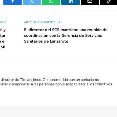
Facebook
Twitter
WhatsApp
LinkedIn
Email
Cop
Enl
IOR
ARTÍCULO SIGUIENTE
al y
El director del SCS mantiene una reunión de
tar
coordinación con la Gerencia de Servicios
 el
Sanitarios de Lanzarote
RMI
y director de Titularísimos. Comprometido con un periodismo
ilizar y empoderar a las personas con discapacidad, a los colectivos