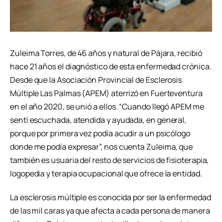
Zuleima Torres, de 46 años y natural de Pájara, recibió
hace 21 años el diagnóstico de esta enfermedad crónica.
Desde que la Asociación Provincial de Esclerosis
Múltiple Las Palmas (APEM) aterrizó en Fuerteventura
en el año 2020, se unió a ellos. “Cuando llegó APEM me
sentí escuchada, atendida y ayudada, en general,
porque por primera vez podía acudir a un psicólogo
donde me podía expresar”, nos cuenta Zuleima, que
también es usuaria del resto de servicios de fisioterapia,
logopedia y terapia ocupacional que ofrece la entidad.
La esclerosis múltiple es conocida por ser la enfermedad
de las mil caras ya que afecta a cada persona de manera