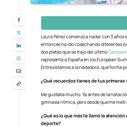
Laura Pérez comenzó a nadar con 3 años e
entonces ha ido cosechando diferentes éxi
dos platas que se trajo del último
Campeona
representa a España en los European Su
Entrevistamos a la nadadora, que forma par
¿Qué recuerdos tienes de tus primeras
Me gustaba mucho. Ya antes de la natación
gimnasia rítmica, pero desde que me metí 
¿Qué es lo que más te llamó la atención
deporte?