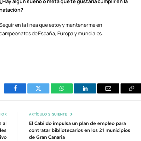
¿Hay algún sueño o meta que te gustaría cumplir en la
natación?
Seguir en la línea que estoy y mantenerme en
campeonatos de España, Europa y mundiales.
Facebook
Twitter
WhatsApp
LinkedIn
Email
Cop
Enl
IOR
ARTÍCULO SIGUIENTE
 al
El Cabildo impulsa un plan de empleo para
des
contratar bibliotecarios en los 21 municipios
ivo
de Gran Canaria