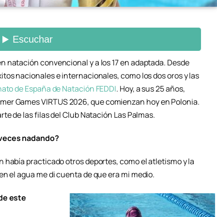
n natación convencional y a los 17 en adaptada. Desde
tos nacionales e internacionales, como los dos oros y las
to de España de Natación FEDDI
. Hoy, a sus 25 años,
mmer Games VIRTUS 2026, que comienzan hoy en Polonia.
te de las filas del Club Natación Las Palmas.
 veces nadando?
 había practicado otros deportes, como el atletismo y la
en el agua me di cuenta de que era mi medio.
 de este