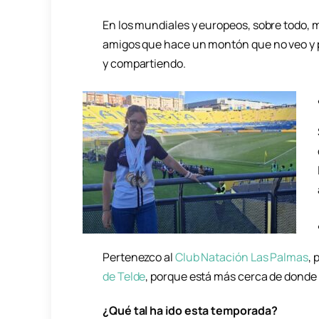
En los mundiales y europeos, sobre todo,
amigos que hace un montón que no veo y p
y compartiendo.
Pertenezco al
Club Natación Las Palmas
, 
de Telde
, porque está más cerca de donde
¿Qué tal ha ido esta temporada?