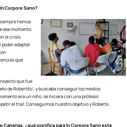
e In Corpore Sano?
no siempre hemos
de ese momento.
n la crisis
l poder adaptar
con
iencias que
proyecto que fue
reto de Robertito’, y buscaba conseguir los medios
omento era un niño, se hiciera con una prótesis
mpetir el trail. Conseguimos nuestro objetivo y Roberto
e Canarias, ¿qué significa para In Corpore Sano este