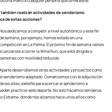
mos una mano a cualquier persona que la necesite.
ro también realizan actividades de senderismo
rca de estas acciones?
Nos dedicamos a competir a nivel autonómico y este fin
de semana, por ejemplo, hemos estado en una
competición en La Palma. El próximo fin de semana vamos
a Lanzarote a correr la Wine Run, que está dirigida a
personas con movilidad reducida.
Aparte desarrollamos otras actividades y proyectos como
el senderismo adaptado. Comenzamos con la adquisición
de las sillas Joëlette para acercar el senderismo a
ueden practicar este deporte. No solo hacemos senderos,
uz Extreme, donde nos alzamos hace unos años como