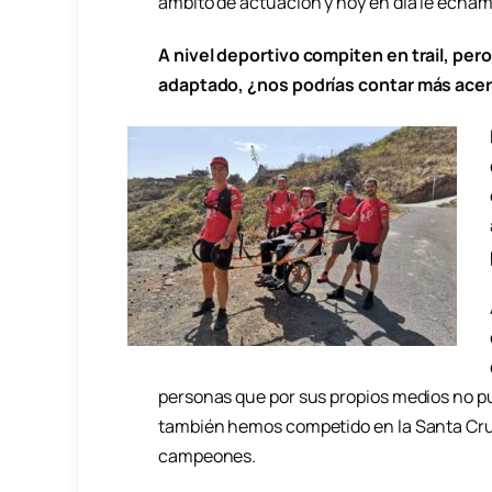
ámbito de actuación y hoy en día le echa
A nivel deportivo compiten en trail, pe
adaptado, ¿nos podrías contar más ace
personas que por sus propios medios no p
también hemos competido en la Santa Cr
campeones.