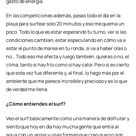
gasto de energía.
En las competiciones además, pasas todo el día en la
playa para surfear solo 20 minutos y eso me quema un
poco. Todo lo que es estar esperando tu turno, ver si las
condiciones cambian, estar especulando en cómo va a
estar el punto de marea en tu ronda, si va a haber olas o
no… Todo eso me afecta y luego también, quieras o no, el
clima, tanto si hay frío como si hay calor. Pero sí es cierto
que esta vez fue diferente y, al final, lo hago más por el
ambiente que me parece increíble y precioso y es lo que
de verdad me llena.
¿Cómo entiendes el surf?
Veo el surf básicamente como una manera de disfrutar y
siento que hoy en día hay mucha gente que entra al
agua con un ansia y unas formas que creo que no son