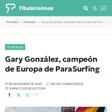
Titularísimos
Portada
»
Puntales
»
Gary González, campeón de Europa de ParaSurfing
PUNTALES
Gary González, campeón
de Europa de ParaSurfing
27 DE NOVIEMBRE DE 2025
NO HAY COMENTARIOS
8 MINUTO(S) DE LECTURA