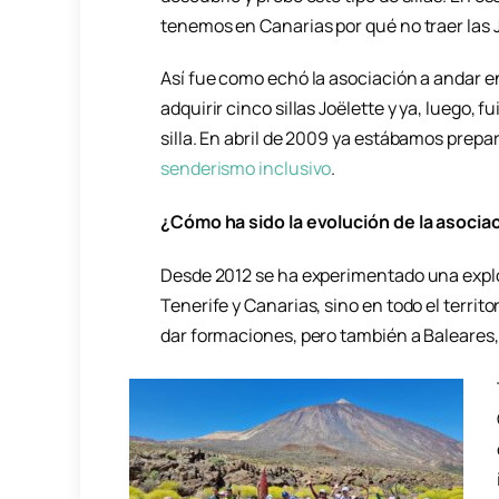
tenemos en Canarias por qué no traer las 
Así fue como echó la asociación a andar 
adquirir cinco sillas Joëlette y ya, luego,
silla. En abril de 2009 ya estábamos prep
senderismo inclusivo
.
¿Cómo ha sido la evolución de la asoci
Desde 2012 se ha experimentado una explo
Tenerife y Canarias, sino en todo el terri
dar formaciones, pero también a Baleares,