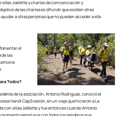
illas Joëlette y charlas de concienciación y
 objetivo de las charlas es difundir que existen otras
o ayudar a otras personas que no pueden acceder a ella
 fomentar el
 de las
camos la
e.
Para Todos?
idente de la asociación, Antonio Rodríguez, conoció el
ncesa Handi Cap Evasion, en un viaje que hicieron a La
uta con sillas Joëlette y fue entonces cuando Antonio
 ese momento pensó que con todos los senderos que