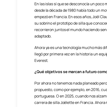
En las islas sí que se desconocía un poco 
desde la década de 1980 había todo un m
empezó en Francia. En esos años, Joël Cla
su sobrino el prototipo de silla que conoc
recorrieron juntos el mundo haciendo se
adaptado.
Ahora ya es una tecnología mucho más difu
llegó por primera vez en la historia un equ
Everest.
¿Qué objetivos se marcan a futuro com
Por ahora no tenemos nada planeado pero
propuesto, como por ejemplo, en 2016, cua
portuguesa. O en 2025, cuando nos alzamo
carrera de silla Joëlette en Francia. Ahor