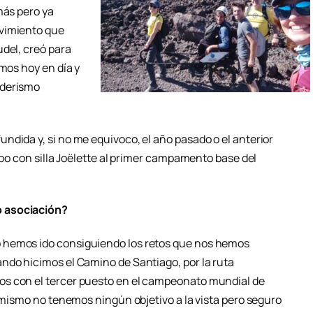
más pero ya
ovimiento que
udel, creó para
emos hoy en día y
nderismo
ndida y, si no me equivoco, el año pasado o el anterior
ipo con silla Joëlette al primer campamento base del
o asociación?
 hemos ido consiguiendo los retos que nos hemos
ndo hicimos el Camino de Santiago, por la ruta
s con el tercer puesto en el campeonato mundial de
a mismo no tenemos ningún objetivo a la vista pero seguro