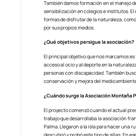
También damos formación en el manejo de s
sensibilización en colegios e institutos. El
formas de disfrutar de la naturaleza, com
por sus propios medios.
¿Qué objetivos persigue la asociación?
El principal objetivo que nos marcamos es
acceso al ocio y al deporte en la naturaleza
personas con discapacidad. También bus
conservación y mejora del medio ambient
¿Cuándo surge la Asociación Montaña 
El proyecto comenzó cuando el actual pres
trabajo que desarrollaba la asociación fra
Palma. Llegaron a la isla para hacer una r
descubrió y probó este tipo de sillas. En