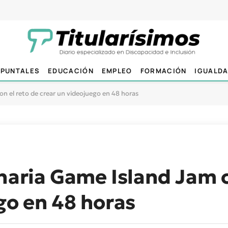
PUNTALES
EDUCACIÓN
EMPLEO
FORMACIÓN
IGUALD
n el reto de crear un videojuego en 48 horas
naria Game Island Jam c
go en 48 horas