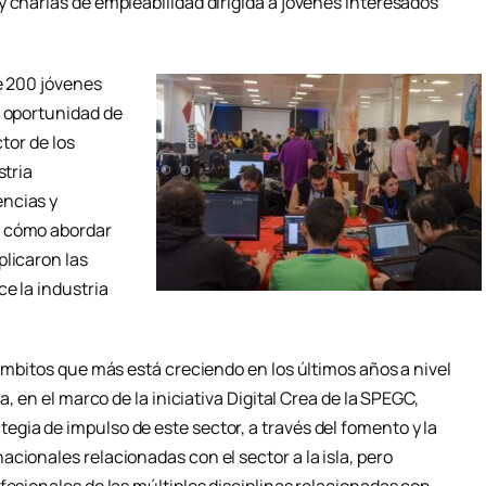
 charlas de empleabilidad dirigida a jóvenes interesados
e 200 jóvenes
a oportunidad de
ctor de los
stria
encias y
e cómo abordar
plicaron las
e la industria
 ámbitos que más está creciendo en los últimos años a nivel
a, en el marco de la iniciativa Digital Crea de la SPEGC,
gia de impulso de este sector, a través del fomento y la
cionales relacionadas con el sector a la isla, pero