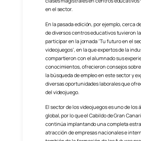
clases magistrales en centros educativos y
en el sector.
En la pasada edición, por ejemplo, cerca d
de diversos centros educativos tuvieron l
participar en la jornada ‘Tu futuro en el se
videojuegos’, en la que expertos de la indu
compartieron con el alumnado sus experi
conocimientos, ofrecieron consejos sobr
la búsqueda de empleo en este sector y ex
diversas oportunidades laborales que ofrec
del videojuego.
El sector de los videojuegos es uno de los
global, por lo que el Cabildo de Gran Canari
continúa implantando una completa estrate
atracción de empresas nacionales e interna