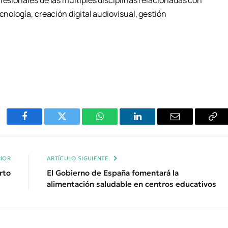
fesionales de las múltiples disciplinas relacionadas con
cnología, creación digital audiovisual, gestión
Facebook
Twitter
WhatsApp
LinkedIn
Email
Cop
Enl
IOR
ARTÍCULO SIGUIENTE
rto
El Gobierno de España fomentará la
alimentación saludable en centros educativos