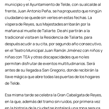
municipio y el Ayuntamiento de Telde, con su alcalde al
frente, Juan Antonio Peña, se ha propuesto que ningún
ciudadano se quede sin verles en estas fechas. La
víspera de Reyes, sus Majestades arribarán por la
mañana al muelle de Taliarte. De ahí partirán a la
tradicional visita en la Residencia de Taliarte, para
después acudir a su cita, por segundo año consecutivo,
en el Teatro Municipal Juan Ramón Jiménez con niños y
niñas con TEA y otras discapacidades que no les
permiten disfrutar de eventos multitudinarios. Será
antes de su llegada a San Gregorio, donde recibirán la
llave mágica que abre todas las puertas de los hogares
de Telde.
Esa misma tarde se celebra la Gran Cabalgata de Reyes,
en la que, además del tramo sin ruidos, por primera vez
en la historia de la ciudad se instalará una zona segura