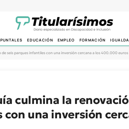
PUNTALES
EDUCACIÓN
EMPLEO
FORMACIÓN
IGUALD
 de seis parques infantiles con una inversión cercana a los 400.000 euros
ía culmina la renovació
s con una inversión cerc