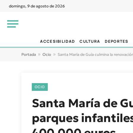
domingo, 9 de agosto de 2026
ACCESIBILIDAD
CULTURA
DEPORTES
Portada
»
Ocio
»
Santa María de Guía culmina la renovación
OCIO
Santa María de Gu
parques infantile
400.000 euros