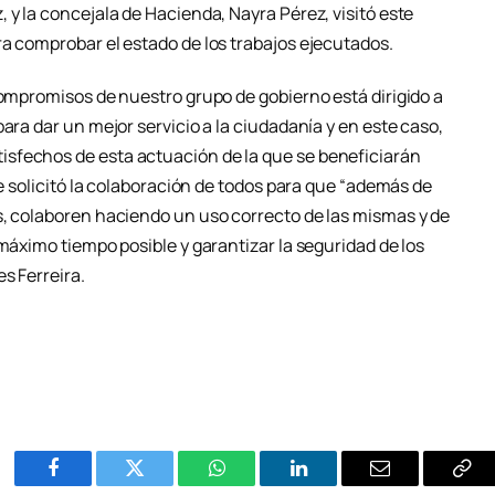
 y la concejala de Hacienda, Nayra Pérez, visitó este
ra comprobar el estado de los trabajos ejecutados.
compromisos de nuestro grupo de gobierno está dirigido a
ara dar un mejor servicio a la ciudadanía y en este caso,
sfechos de esta actuación de la que se beneficiarán
ue solicitó la colaboración de todos para que “además de
s, colaboren haciendo un uso correcto de las mismas y de
 máximo tiempo posible y garantizar la seguridad de los
s Ferreira.
Facebook
Twitter
WhatsApp
LinkedIn
Email
Cop