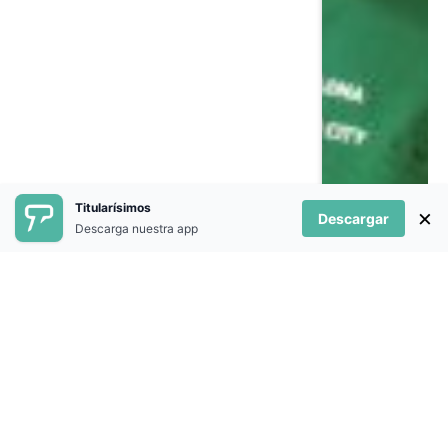
Titularísimos
×
Descargar
Descarga nuestra app
PUNTALES
73
VISTA(S)
Auxi Domínguez: “Quiero que
Canarias sea un referente del tenis
de mesa en silla”