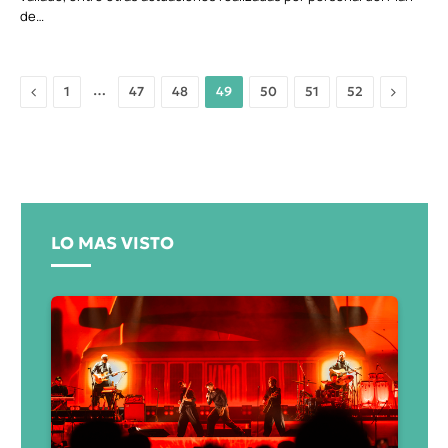
de…
Anterior
…
Siguient
1
47
48
49
50
51
52
LO MAS VISTO