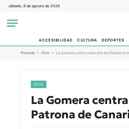
sábado, 8 de agosto de 2026
ACCESIBILIDAD
CULTURA
DEPORTES
Portada
»
Ocio
»
La Gomera centra este año las fiestas en 
OCIO
La Gomera centra e
Patrona de Canar