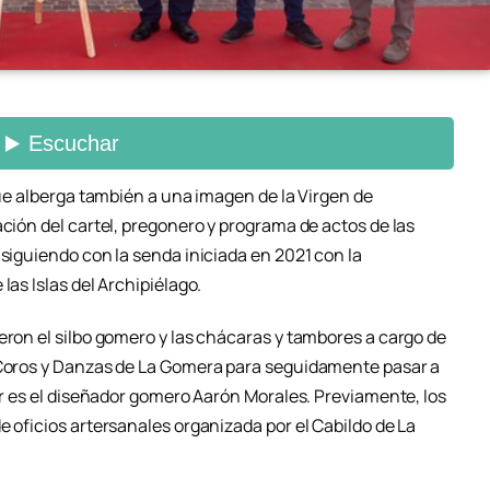
 que alberga también a una imagen de la Virgen de
ación del cartel, pregonero y programa de actos de las
 siguiendo con la senda iniciada en 2021 con la
las Islas del Archipiélago.
eron el silbo gomero y las chácaras y tambores a cargo de
y Coros y Danzas de La Gomera para seguidamente pasar a
tor es el diseñador gomero Aarón Morales. Previamente, los
e oficios artersanales organizada por el Cabildo de La