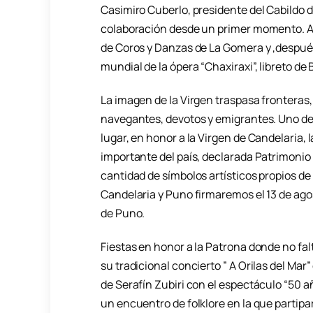
Casimiro Cuberlo, presidente del Cabildo 
colaboración desde un primer momento. A 
de Coros y Danzas de La Gomera y ,después
mundial de la ópera “Chaxiraxi”, libreto de
La imagen de la Virgen traspasa fronteras,
navegantes, devotos y emigrantes. Uno de 
lugar, en honor a la Virgen de Candelaria, 
importante del país, declarada Patrimonio
cantidad de símbolos artísticos propios de 
Candelaria y Puno firmaremos el 13 de ago
de Puno.
Fiestas en honor a la Patrona donde no fa
su tradicional concierto ” A Orilas del Ma
de Serafín Zubiri con el espectáculo “50 a
un encuentro de folklore en la que parti