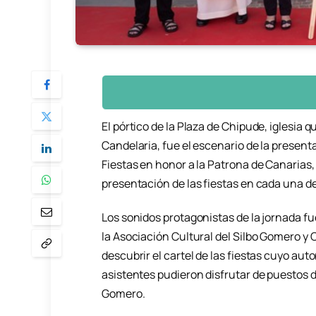
El pórtico de la Plaza de Chipude, iglesia
Candelaria, fue el escenario de la present
Fiestas en honor a la Patrona de Canarias,
presentación de las fiestas en cada una de 
Los sonidos protagonistas de la jornada fu
la Asociación Cultural del Silbo Gomero 
descubrir el cartel de las fiestas cuyo au
asistentes pudieron disfrutar de puestos d
Gomero.