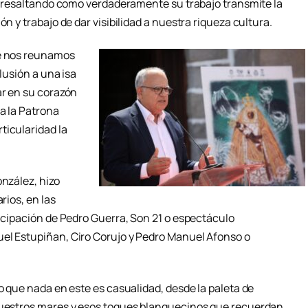
l, resaltando como verdaderamente su trabajo transmite la
ón y trabajo de dar visibilidad a nuestra riqueza cultura.
ue nos reunamos
alusión a una isa
ar en su corazón
 a la Patrona
ticularidad la
onzález, hizo
rios, en las
ticipación de Pedro Guerra, Son 21 o espectáculo
uel Estupiñan, Ciro Corujo y Pedro Manuel Afonso o
do que nada en este es casualidad, desde la paleta de
 nuestros mares y esos toques blanquecinos que recuerdan