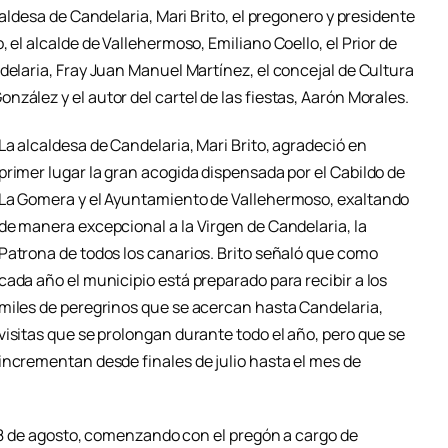
caldesa de Candelaria, Mari Brito, el pregonero y presidente
 el alcalde de Vallehermoso, Emiliano Coello, el Prior de
delaria, Fray Juan Manuel Martínez, el concejal de Cultura
zález y el autor del cartel de las fiestas, Aarón Morales.
La alcaldesa de Candelaria, Mari Brito, agradeció en
primer lugar la gran acogida dispensada por el Cabildo de
La Gomera y el Ayuntamiento de Vallehermoso, exaltando
de manera excepcional a la Virgen de Candelaria, la
Patrona de todos los canarios. Brito señaló que como
cada año el municipio está preparado para recibir a los
miles de peregrinos que se acercan hasta Candelaria,
visitas que se prolongan durante todo el año, pero que se
incrementan desde finales de julio hasta el mes de
l 18 de agosto, comenzando con el pregón a cargo de