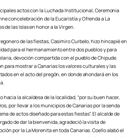
incipales actos con la Luchada Institucional, Ceremonia
mne concelebración de la Eucaristía y Ofrenda a La
 de las Islas en honor a la Virgen.
regonero de las fiestas, Casimiro Curbelo, hizo hincapié en
unidad para el hermanamiento entre dos pueblos y para
ndelaria, devoción compartida con el pueblo de Chipude.
para mostrar a Canarias los valores culturales y las
ntados en el acto del pregón, en donde ahondará en los
a.
hacia la alcaldesa de la localidad, “por su buen hacer,
ros, por llevar a los municipios de Canarias por la senda
ama de actos diseñado para estas fiestas”. El alcalde de
gado de dar la bienvenida, agradeció la visita de
oción por la La Morenita en toda Canarias. Coello alabó el