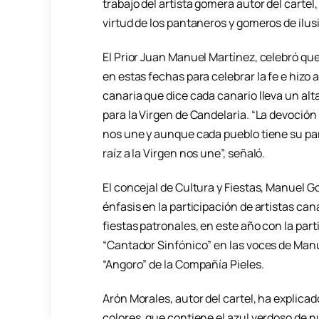
trabajo del artista gomera autor del carte
virtud de los pantaneros y gomeros de ilusi
El Prior Juan Manuel Martínez, celebró q
en estas fechas para celebrar la fe e hizo 
canaria que dice cada canario lleva un alt
para la Virgen de Candelaria. “La devoción
nos une y aunque cada pueblo tiene su par
raíz a la Virgen nos une”, señaló.
El concejal de Cultura y Fiestas, Manuel G
énfasis en la participación de artistas cana
fiestas patronales, en este año con la par
“Cantador Sinfónico” en las voces de Man
“Angoro” de la Compañía Pieles.
Arón Morales, autor del cartel, ha explica
colores, que contiene el azul verdoso de