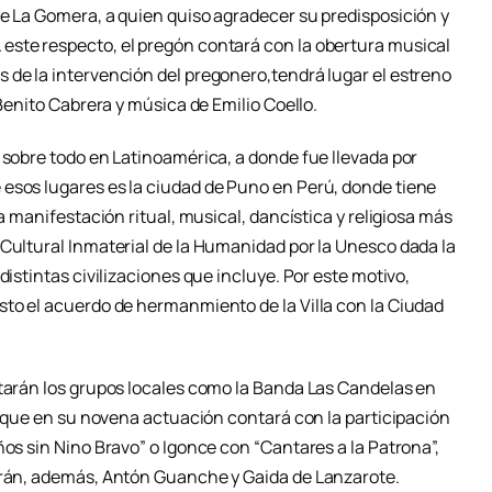
de La Gomera, a quien quiso agradecer su predisposición y
este respecto, el pregón contará con la obertura musical
 de la intervención del pregonero,tendrá lugar el estreno
 Benito Cabrera y música de Emilio Coello.
 sobre todo en Latinoamérica, a donde fue llevada por
esos lugares es la ciudad de Puno en Perú, donde tiene
la manifestación ritual, musical, dancística y religiosa más
 Cultural Inmaterial de la Humanidad por la Unesco dada la
distintas civilizaciones que incluye. Por este motivo,
sto el acuerdo de hermanmiento de la Villa con la Ciudad
ltarán los grupos locales como la Banda Las Candelas en
r” que en su novena actuación contará con la participación
ños sin Nino Bravo” o Igonce con “Cantares a la Patrona”,
parán, además, Antón Guanche y Gaida de Lanzarote.