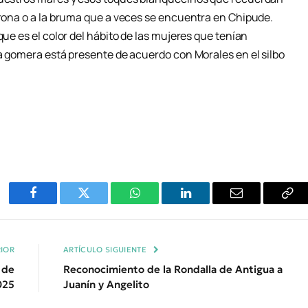
trona o a la bruma que a veces se encuentra en Chipude.
que es el color del hábito de las mujeres que tenían
ía gomera está presente de acuerdo con Morales en el silbo
Facebook
Twitter
WhatsApp
LinkedIn
Email
Cop
Enl
IOR
ARTÍCULO SIGUIENTE
 de
Reconocimiento de la Rondalla de Antigua a
025
Juanín y Angelito