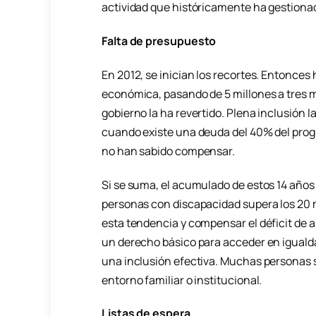
actividad que históricamente ha gestiona
Falta de presupuesto
En 2012, se inician los recortes. Entonces 
económica, pasando de 5 millones a tres m
gobierno la ha revertido. Plena inclusión l
cuando existe una deuda del 40% del prog
no han sabido compensar.
Si se suma, el acumulado de estos 14 años
personas con discapacidad supera los 20 m
esta tendencia y compensar el déficit de a
un derecho básico para acceder en igualda
una inclusión efectiva. Muchas personas s
entorno familiar o institucional.
Listas de espera