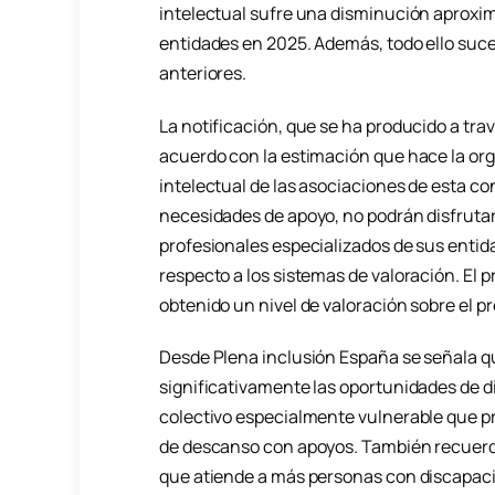
intelectual sufre una disminución aproxi
entidades en 2025. Además, todo ello suc
anteriores.
La notificación, que se ha producido a tra
acuerdo con la estimación que hace la or
intelectual de las asociaciones de esta c
necesidades de apoyo, no podrán disfruta
profesionales especializados de sus entida
respecto a los sistemas de valoración. El
obtenido un nivel de valoración sobre el p
Desde Plena inclusión España se señala qu
significativamente las oportunidades de d
colectivo especialmente vulnerable que pr
de descanso con apoyos. También recuerda,
que atiende a más personas con discapaci