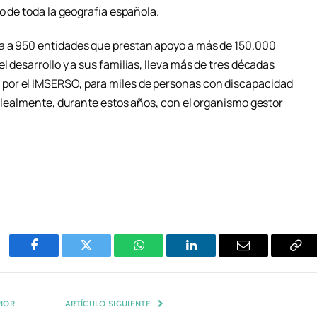
o de toda la geografía española.
a a 950 entidades que prestan apoyo a más de 150.000
 desarrollo y a sus familias, lleva más de tres décadas
por el IMSERSO, para miles de personas con discapacidad
o lealmente, durante estos años, con el organismo gestor
Facebook
Twitter
WhatsApp
LinkedIn
Email
Cop
Enl
IOR
ARTÍCULO SIGUIENTE