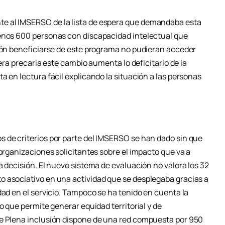
e al IMSERSO de la lista de espera que demandaba esta
menos 600 personas con discapacidad intelectual que
sión beneficiarse de este programa no pudieran acceder
 era precaria este cambio aumenta lo deficitario de la
a en lectura fácil explicando la situación a las personas
 de criterios por parte del IMSERSO se han dado sin que
 organizaciones solicitantes sobre el impacto que va a
a decisión. El nuevo sistema de evaluación no valora los 32
o asociativo en una actividad que se desplegaba gracias a
dad en el servicio. Tampoco se ha tenido en cuenta la
o que permite generar equidad territorial y de
ue Plena inclusión dispone de una red compuesta por 950