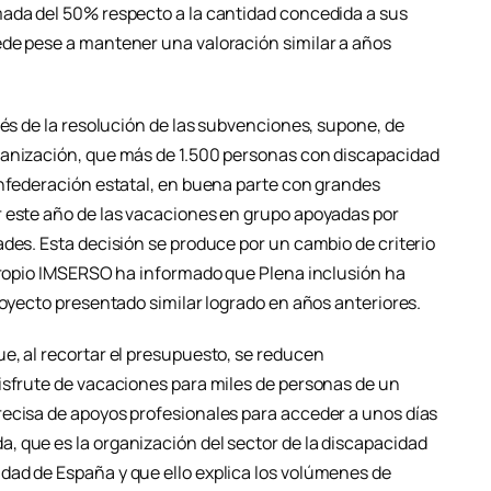
mada del 50% respecto a la cantidad concedida a sus
ede pese a mantener una valoración similar a años
vés de la resolución de las subvenciones, supone, de
ganización, que más de 1.500 personas con discapacidad
onfederación estatal, en buena parte con grandes
r este año de las vacaciones en grupo apoyadas por
des. Esta decisión se produce por un cambio de criterio
 propio IMSERSO ha informado que Plena inclusión ha
royecto presentado similar logrado en años anteriores.
e, al recortar el presupuesto, se reducen
isfrute de vacaciones para miles de personas de un
ecisa de apoyos profesionales para acceder a unos días
 que es la organización del sector de la discapacidad
dad de España y que ello explica los volúmenes de