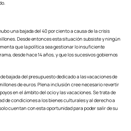
do.
hubo una bajada del 40 por ciento a causa de la crisis
illones. Desde entonces esta situación subsiste y ningún
amenta que la política sea gestionar lo insuficiente
rama, desde hace 14 años, y que los sucesivos gobiernos
 de bajada del presupuesto dedicado a las vacaciones de
illones de euros. Plena inclusión cree necesario revertir
poyos en el ámbito del ocio y las vacaciones. Se trata de
d de condiciones a los bienes culturales y al derecho a
olo cuentan con esta oportunidad para poder salir de su