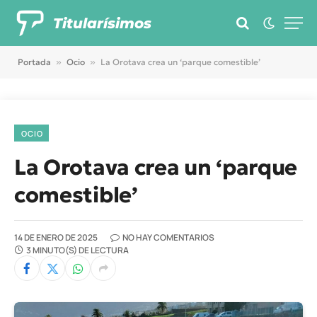
Titularísimos
Portada
»
Ocio
»
La Orotava crea un ‘parque comestible’
OCIO
La Orotava crea un ‘parque
comestible’
14 DE ENERO DE 2025
NO HAY COMENTARIOS
3 MINUTO(S) DE LECTURA