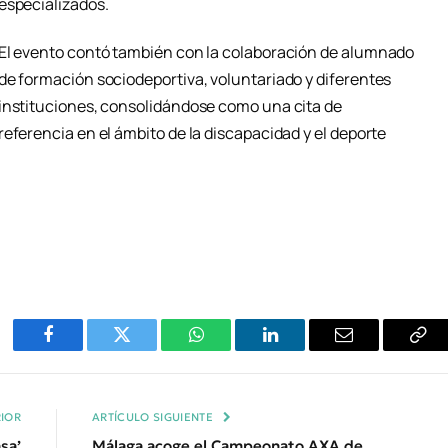
especializados.
El evento contó también con la colaboración de alumnado
de formación sociodeportiva, voluntariado y diferentes
instituciones, consolidándose como una cita de
referencia en el ámbito de la discapacidad y el deporte
Facebook
Twitter
WhatsApp
LinkedIn
Email
Cop
Enl
IOR
ARTÍCULO SIGUIENTE
sa’
Málaga acoge el Campeonato AXA de