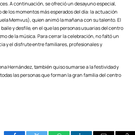
aces. A continuación, se ofreció un desayuno especial,
o de los momentos más esperados del día: la actuación
uela Memvus), quien animó la mañana con su talento. El
aile y desfile, en el que las personas usuarias del centro
tmo de la música. Para cerrar la celebración, no faltó un
 y el disfrute entre familiares, profesionales y
ena Hernández, también quiso sumarse a la festividad y
odas las personas que forman la gran familia del centro