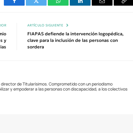
Facebook
Twitter
WhatsApp
LinkedIn
Email
Cop
Enl
IOR
ARTÍCULO SIGUIENTE
nio
FIAPAS defiende la intervención logopédica,
s y
clave para la inclusión de las personas con
lias
sordera
y director de Titularísimos. Comprometido con un periodismo
ilizar y empoderar a las personas con discapacidad, a los colectivos