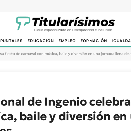
PUNTALES
EDUCACIÓN
EMPLEO
FORMACIÓN
IGUALD
u fiesta de carnaval con música, baile y diversión en una jornada llena de 
onal de Ingenio celebra 
ca, baile y diversión en
des