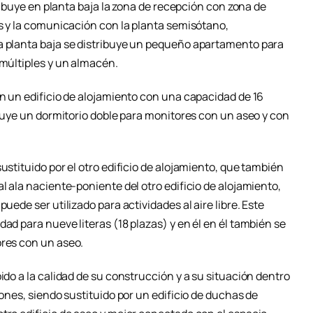
stribuye en planta baja la zona de recepción con zona de
os y la comunicación con la planta semisótano,
a planta baja se distribuye un pequeño apartamento para
 múltiples y un almacén.
en un edificio de alojamiento con una capacidad de 16
ribuye un dormitorio doble para monitores con un aseo y con
ustituido por el otro edificio de alojamiento, que también
l ala naciente-poniente del otro edificio de alojamiento,
uede ser utilizado para actividades al aire libre. Este
ad para nueve literas (18 plazas) y en él en él también se
ores con un aseo.
ido a la calidad de su construcción y a su situación dentro
iones, siendo sustituido por un edificio de duchas de