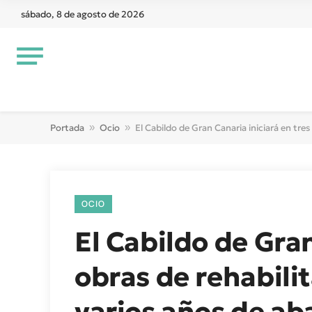
sábado, 8 de agosto de 2026
Portada
»
Ocio
»
El Cabildo de Gran Canaria iniciará en tr
OCIO
El Cabildo de Gran
obras de rehabili
varios años de a