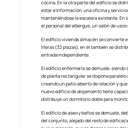
cocina. En la otra parte del edificio se di
estar e información, una oficina y servici
manteniéndose la escalera existente. En l
el personal del albergue, un salón de usos
El edificio vivienda almacén se convierte 
literas (32 plazas), en él también se dist
entrada independiente.
El edificio enfermería se demuele, siendo s
de planta rectangular se dispone paralelo a
creando un patio abierto de relación y que p
nuevo edificio de alojamiento tiene capacid
distribuye un dormitorio doble para monit
El edificio de aseo y baños se demuele, deb
del conjunto, alejado del resto de edificac