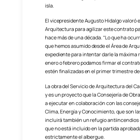
isla.
El vicepresidente Augusto Hidalgo valoró el
Arquitectura para agilizar este contrato 
hace más de una década. “Lo que ha ocurri
que hemos asumido desde el Área de Arqu
expediente para intentar darle la máxima
enero o febrero podamos firmar el contra
estén finalizadas en el primer trimestre de
La obra del Servicio de Arquitectura del C
y es un proyecto que la Consejería de Obra
a ejecutar en colaboración con las consej
Clima, Energía y Conocimiento, que son las
incluirá también un refugio antiincendio
que no está incluido en la partida aprobad
estrictamente el albergue.