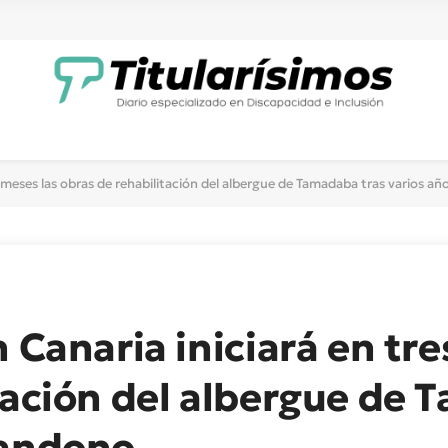
es meses las obras de rehabilitación del albergue de Tamadaba tras varios 
 Canaria iniciará en tre
tación del albergue de 
bandono