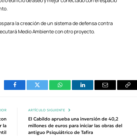
tro edificio de aseo y mejor conectado con el espacio
nto.
os para la creación de un sistema de defensa contra
jecutará Medio Ambiente con otro proyecto.
Facebook
Twitter
WhatsApp
LinkedIn
Email
Cop
Enl
IOR
ARTÍCULO SIGUIENTE
con
El Cabildo aprueba una inversión de 40,2
 la
millones de euros para iniciar las obras del
ntil
antiguo Psiquiátrico de Tafira