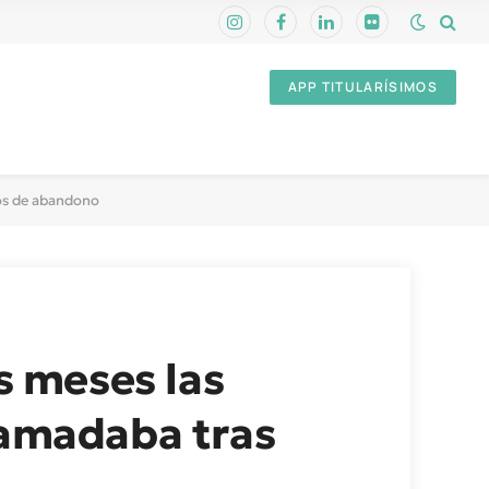
Instagram
Facebook
LinkedIn
Flickr
APP TITULARÍSIMOS
años de abandono
s meses las
Tamadaba tras