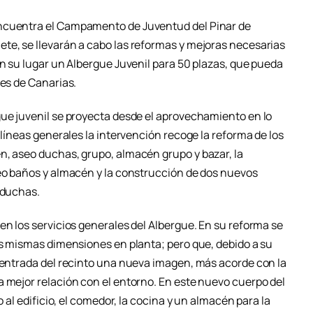
encuentra el Campamento de Juventud del Pinar de
te, se llevarán a cabo las reformas y mejoras necesarias
en su lugar un Albergue Juvenil para 50 plazas, que pueda
les de Canarias.
gue juvenil se proyecta desde el aprovechamiento en lo
 líneas generales la intervención recoge la reforma de los
n, aseo duchas, grupo, almacén grupo y bazar, la
seo baños y almacén y la construcción de dos nuevos
 duchas.
en los servicios generales del Albergue. En su reforma se
as mismas dimensiones en planta; pero que, debido a su
a entrada del recinto una nueva imagen, más acorde con la
a mejor relación con el entorno. En este nuevo cuerpo del
o al edificio, el comedor, la cocina y un almacén para la