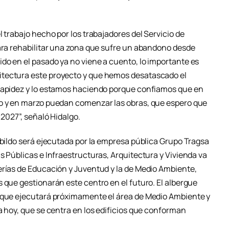
 trabajo hecho por los trabajadores del Servicio de
para rehabilitar una zona que sufre un abandono desde
do en el pasado ya no viene a cuento, lo importante es
itectura este proyecto y que hemos desatascado el
 rapidez y lo estamos haciendo porque confiamos que en
to y en marzo puedan comenzar las obras, que espero que
 2027”, señaló Hidalgo.
abildo será ejecutada por la empresa pública Grupo Tragsa
s Públicas e Infraestructuras, Arquitectura y Vivienda va
erías de Educación y Juventud y la de Medio Ambiente,
 que gestionarán este centro en el futuro. El albergue
s que ejecutará próximamente el área de Medio Ambiente y
a hoy, que se centra en los edificios que conforman