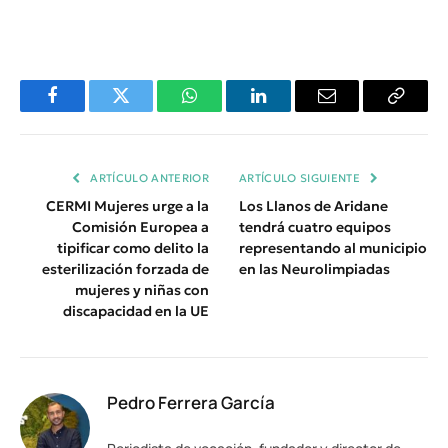
Facebook
Twitter
WhatsApp
LinkedIn
Email
Copiar
Enlace
ARTÍCULO ANTERIOR
ARTÍCULO SIGUIENTE
CERMI Mujeres urge a la
Los Llanos de Aridane
Comisión Europea a
tendrá cuatro equipos
tipificar como delito la
representando al municipio
esterilización forzada de
en las Neurolimpiadas
mujeres y niñas con
discapacidad en la UE
Pedro Ferrera García