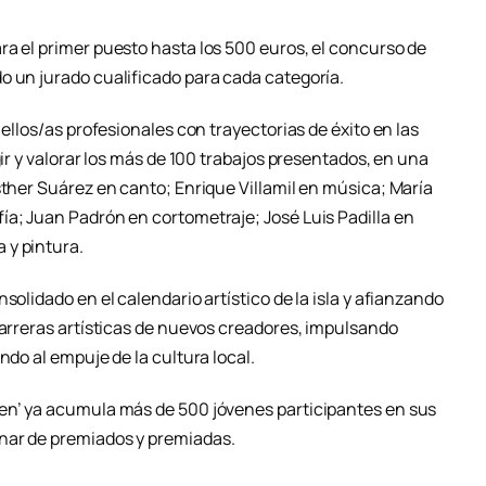
ra el primer puesto hasta los 500 euros, el concurso de
o un jurado cualificado para cada categoría.
 ellos/as profesionales con trayectorias de éxito en las
gir y valorar los más de 100 trabajos presentados, en una
sther Suárez en canto; Enrique Villamil en música; María
ía; Juan Padrón en cortometraje; José Luis Padilla en
 y pintura.
solidado en el calendario artístico de la isla y afianzando
carreras artísticas de nuevos creadores, impulsando
ndo al empuje de la cultura local.
ven’ ya acumula más de 500 jóvenes participantes en sus
nar de premiados y premiadas.