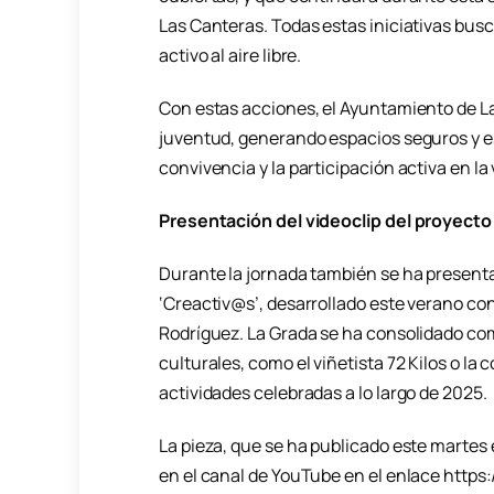
Las Canteras. Todas estas iniciativas busc
activo al aire libre.
Con estas acciones, el Ayuntamiento de L
juventud, generando espacios seguros y es
convivencia y la participación activa en la 
Presentación del videoclip del proyecto
Durante la jornada también se ha presentad
‘Creactiv@s’, desarrollado este verano co
Rodríguez. La Grada se ha consolidado com
culturales, como el viñetista 72 Kilos o l
actividades celebradas a lo largo de 2025.
La pieza, que se ha publicado este martes
en el canal de YouTube en el enlace htt