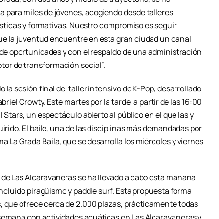
 para miles de jóvenes, acogiendo desde talleres
rtísticas y formativas. Nuestro compromiso es seguir
ue la juventud encuentre en esta gran ciudad un canal
o de oportunidades y con el respaldo de una administración
or de transformación social”.
la sesión final del taller intensivo de K-Pop, desarrollado
briel Crowty. Este martes por la tarde, a partir de las 16:00
l Stars, un espectáculo abierto al público en el que las y
uirido. El baile, una de las disciplinas más demandadas por
 La Grada Baila, que se desarrolla los miércoles y viernes
a de Las Alcaravaneras se ha llevado a cabo esta mañana
 incluido piragüismo y paddle surf. Esta propuesta forma
, que ofrece cerca de 2.000 plazas, prácticamente todas
 semana con actividades acuáticas en Las Alcaravaneras y