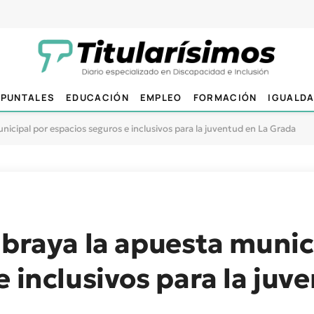
PUNTALES
EDUCACIÓN
EMPLEO
FORMACIÓN
IGUALD
nicipal por espacios seguros e inclusivos para la juventud en La Grada
ubraya la apuesta munic
e inclusivos para la juv