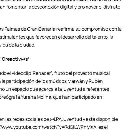
an fomentar la desconexión digital y promover el disfrute
as Palmas de Gran Canaria reafirma su compromiso con la
timulantes que favorecen el desarrollo del talento, la
vida de la ciudad.
 ‘Creactiv@s’
o el videoclip ‘Renacer’, fruto del proyecto musical
n la participación de los músicos Marwán y Rubén
o un espacio que acerca a la juventud a referentes
a coreógrafa Yurena Molina, que han participado en
 en las redes sociales de @LPAJuventud y está disponible
ps://www.youtube.com/watch?v=7dGlLWPnMXA, es el