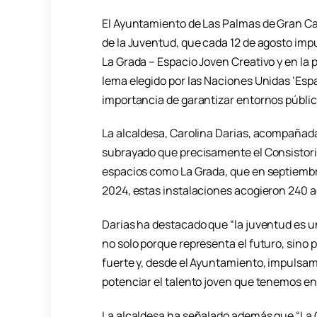
El Ayuntamiento de Las Palmas de Gran Ca
de la Juventud, que cada 12 de agosto im
La Grada – Espacio Joven Creativo y en la p
lema elegido por las Naciones Unidas ‘Espa
importancia de garantizar entornos público
La alcaldesa, Carolina Darias, acompañad
subrayado que precisamente el Consistorio 
espacios como La Grada, que en septiembr
2024, estas instalaciones acogieron 240 a
Darias ha destacado que “la juventud es u
no solo porque representa el futuro, sino 
fuerte y, desde el Ayuntamiento, impulsa
potenciar el talento joven que tenemos en
La alcaldesa ha señalado además que “La G