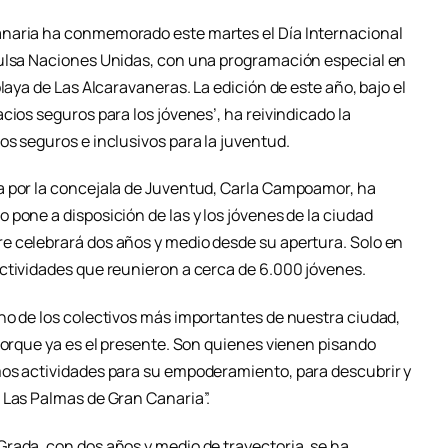
naria ha conmemorado este martes el Día Internacional
pulsa Naciones Unidas, con una programación especial en
laya de Las Alcaravaneras. La edición de este año, bajo el
cios seguros para los jóvenes’, ha reivindicado la
s seguros e inclusivos para la juventud.
a por la concejala de Juventud, Carla Campoamor, ha
pone a disposición de las y los jóvenes de la ciudad
e celebrará dos años y medio desde su apertura. Solo en
ctividades que reunieron a cerca de 6.000 jóvenes.
no de los colectivos más importantes de nuestra ciudad,
porque ya es el presente. Son quienes vienen pisando
mos actividades para su empoderamiento, para descubrir y
 Las Palmas de Gran Canaria”.
rada, con dos años y medio de trayectoria, se ha