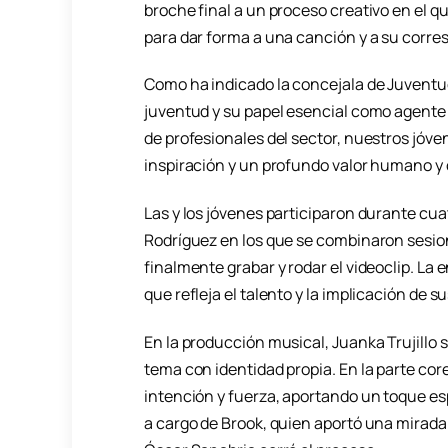
broche final a un proceso creativo en el q
para dar forma a una canción y a su corre
Como ha indicado la concejala de Juventud
juventud y su papel esencial como agent
de profesionales del sector, nuestros jóv
inspiración y un profundo valor humano y c
Las y los jóvenes participaron durante cua
Rodríguez en los que se combinaron sesion
finalmente grabar y rodar el videoclip. La 
que refleja el talento y la implicación de s
En la producción musical, Juanka Trujillo 
tema con identidad propia. En la parte cor
intención y fuerza, aportando un toque espe
a cargo de Brook, quien aportó una mirada