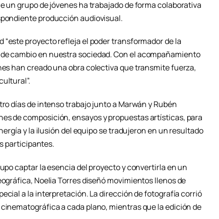
ue un grupo de jóvenes ha trabajado de forma colaborativa
spondiente producción audiovisual.
 “este proyecto refleja el poder transformador de la
e de cambio en nuestra sociedad. Con el acompañamiento
enes han creado una obra colectiva que transmite fuerza,
ultural”.
tro días de intenso trabajo junto a Marwán y Rubén
es de composición, ensayos y propuestas artísticas, para
energía y la ilusión del equipo se tradujeron en un resultado
us participantes.
supo captar la esencia del proyecto y convertirla en un
eográfica, Noelia Torres diseñó movimientos llenos de
cial a la interpretación. La dirección de fotografía corrió
 cinematográfica a cada plano, mientras que la edición de