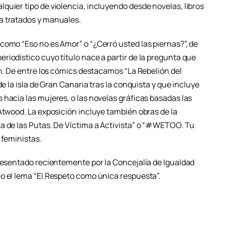
quier tipo de violencia, incluyendo desde novelas, libros
a tratados y manuales.
como “Eso no es Amor” o “¿Cerró usted las piernas?”, de
iodístico cuyo título nace a partir de la pregunta que
ón. De entre los cómics destacamos “La Rebelión del
de la isla de Gran Canaria tras la conquista y que incluye
hacia las mujeres, o las novelas gráficas basadas las
Atwood. La exposición incluye también obras de la
a de las Putas. De Víctima a Activista” o “#WETOO. Tu
 feministas.
presentado recientemente por la Concejalía de Igualdad
o el lema “El Respeto como única respuesta”.