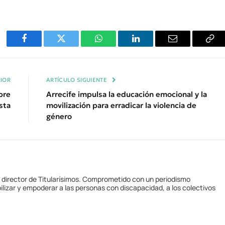
Facebook
Twitter
WhatsApp
LinkedIn
Email
Cop
Enl
IOR
ARTÍCULO SIGUIENTE
bre
Arrecife impulsa la educación emocional y la
sta
movilización para erradicar la violencia de
género
y director de Titularísimos. Comprometido con un periodismo
ilizar y empoderar a las personas con discapacidad, a los colectivos