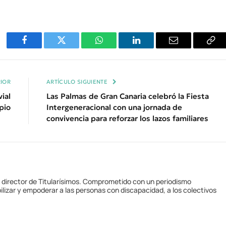
Facebook
Twitter
WhatsApp
LinkedIn
Email
Cop
Enl
IOR
ARTÍCULO SIGUIENTE
ial
Las Palmas de Gran Canaria celebró la Fiesta
ipio
Intergeneracional con una jornada de
convivencia para reforzar los lazos familiares
y director de Titularísimos. Comprometido con un periodismo
ilizar y empoderar a las personas con discapacidad, a los colectivos