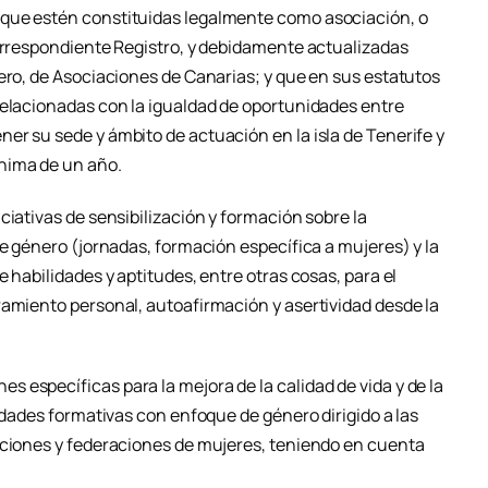
que estén constituidas legalmente como asociación, o
correspondiente Registro, y debidamente actualizadas
ero, de Asociaciones de Canarias; y que en sus estatutos
relacionadas con la igualdad de oportunidades entre
er su sede y ámbito de actuación en la isla de Tenerife y
nima de un año.
ciativas de sensibilización y formación sobre la
de género (jornadas, formación específica a mujeres) y la
 habilidades y aptitudes, entre otras cosas, para el
ramiento personal, autoafirmación y asertividad desde la
 específicas para la mejora de la calidad de vida y de la
vidades formativas con enfoque de género dirigido a las
aciones y federaciones de mujeres, teniendo en cuenta