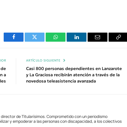
Facebook
Twitter
WhatsApp
LinkedIn
Email
Cop
Enl
IOR
ARTÍCULO SIGUIENTE
 de
Casi 800 personas dependientes en Lanzarote
n a
y La Graciosa recibirán atención a través de la
les
novedosa teleasistencia avanzada
y director de Titularísimos. Comprometido con un periodismo
ilizar y empoderar a las personas con discapacidad, a los colectivos