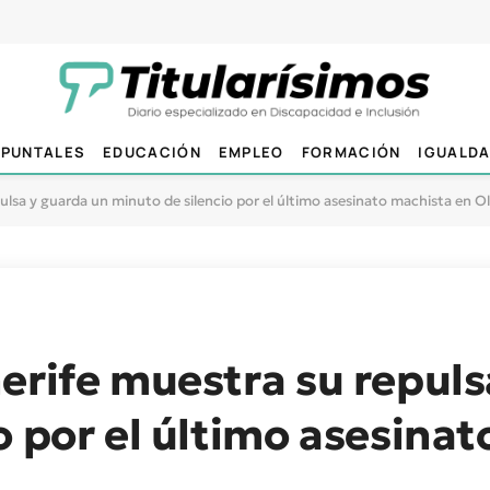
PUNTALES
EDUCACIÓN
EMPLEO
FORMACIÓN
IGUALD
ulsa y guarda un minuto de silencio por el último asesinato machista en Ol
erife muestra su repuls
o por el último asesina