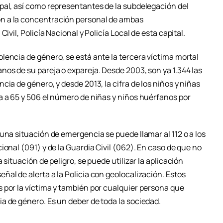
pal, así como representantes de la subdelegación del
n a la concentración personal de ambas
ivil, Policía Nacional y Policía Local de esta capital.
lencia de género, se está ante la tercera víctima mortal
nos de su pareja o expareja. Desde 2003, son ya 1.344 las
ia de género, y desde 2013, la cifra de los niños y niñas
a a 65 y 506 el número de niñas y niños huérfanos por
una situación de emergencia se puede llamar al 112 o a los
ional (091) y de la Guardia Civil (062). En caso de que no
 situación de peligro, se puede utilizar la aplicación
al de alerta a la Policía con geolocalización. Estos
 por la víctima y también por cualquier persona que
a de género. Es un deber de toda la sociedad.