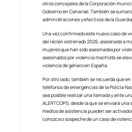
otros concejales de la Corporación munici
Gobierno en Canarias. También se sumaro
administraciones y efectivos de la Guardia C
Una vez confirmado este nuevo caso de vio
del recién estrenado 2026, asesinada a ma
mujeres que han sido asesinadas por violenc
asesinados por violencia machista se elev
violencia de género en España.
Por otro lado, también se recuerda que en 
teléfonos de emergencias de la Policía Nac
sea posible realizar una llamada y ante una
ALERTCOPS, desde la que se enviará una señ
medios de asistencia pueden ser activados
conozca o sospeche de un caso de violenci