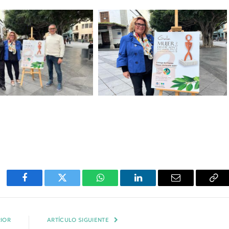
Facebook
Twitter
WhatsApp
LinkedIn
Email
Cop
Enl
IOR
ARTÍCULO SIGUIENTE