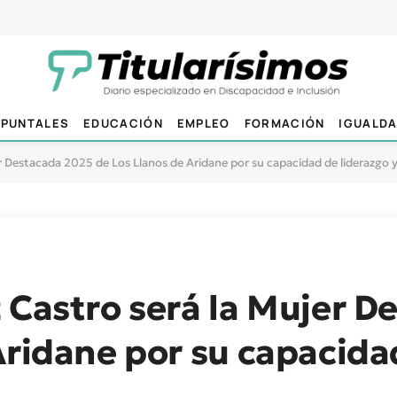
PUNTALES
EDUCACIÓN
EMPLEO
FORMACIÓN
IGUALD
er Destacada 2025 de Los Llanos de Aridane por su capacidad de liderazgo
 Castro será la Mujer D
Aridane por su capacida