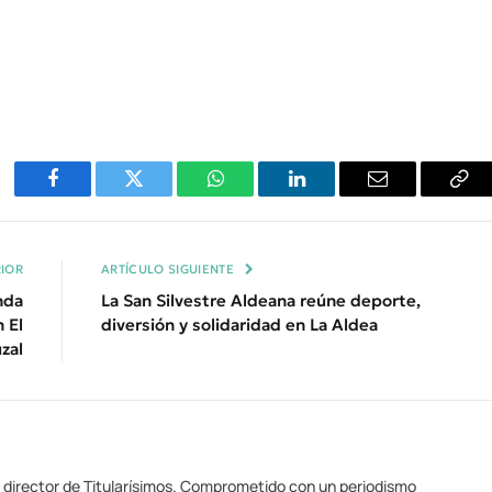
Facebook
Twitter
WhatsApp
LinkedIn
Email
Cop
Enl
IOR
ARTÍCULO SIGUIENTE
nda
La San Silvestre Aldeana reúne deporte,
 El
diversión y solidaridad en La Aldea
zal
y director de Titularísimos. Comprometido con un periodismo