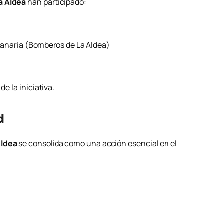
a Aldea
han participado:
anaria
(Bomberos de La Aldea)
de la iniciativa.
d
Aldea
se consolida como una acción esencial en el