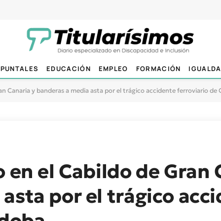
PUNTALES
EDUCACIÓN
EMPLEO
FORMACIÓN
IGUALD
an Canaria y banderas a media asta por el trágico accidente ferroviario de
o en el Cabildo de Gran 
asta por el trágico acc
rdoba