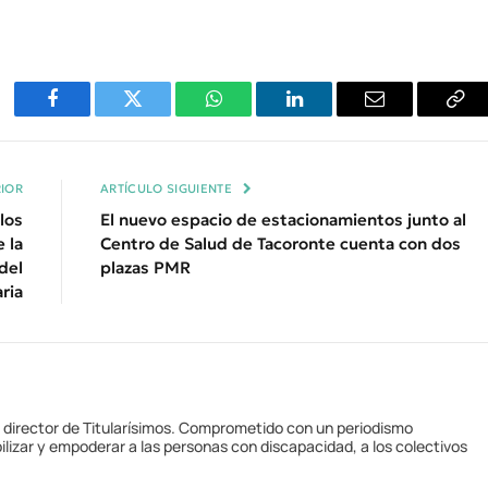
Facebook
Twitter
WhatsApp
LinkedIn
Email
Cop
Enl
IOR
ARTÍCULO SIGUIENTE
los
El nuevo espacio de estacionamientos junto al
 la
Centro de Salud de Tacoronte cuenta con dos
del
plazas PMR
ria
y director de Titularísimos. Comprometido con un periodismo
ilizar y empoderar a las personas con discapacidad, a los colectivos