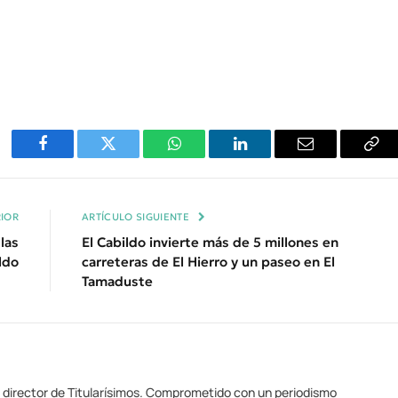
Facebook
Twitter
WhatsApp
LinkedIn
Email
Cop
Enl
IOR
ARTÍCULO SIGUIENTE
 las
El Cabildo invierte más de 5 millones en
ldo
carreteras de El Hierro y un paseo en El
Tamaduste
y director de Titularísimos. Comprometido con un periodismo