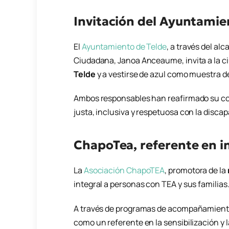
Invitación del Ayuntamie
El
Ayuntamiento de Telde
, a través del al
Ciudadana, Janoa Anceaume, invita a la c
Telde
y a vestirse de azul como muestra d
Ambos responsables han reafirmado su c
justa, inclusiva y respetuosa con la disca
ChapoTea, referente en i
La
Asociación ChapoTEA
, promotora de la
integral a personas con TEA y sus familias
A través de programas de acompañamiento, 
como un referente en la sensibilización y l