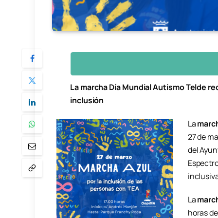
La marcha Día Mundial Autismo Telde recor
inclusión
La
march
27 de ma
del Ayunt
Espectro
inclusiva
La
march
horas de