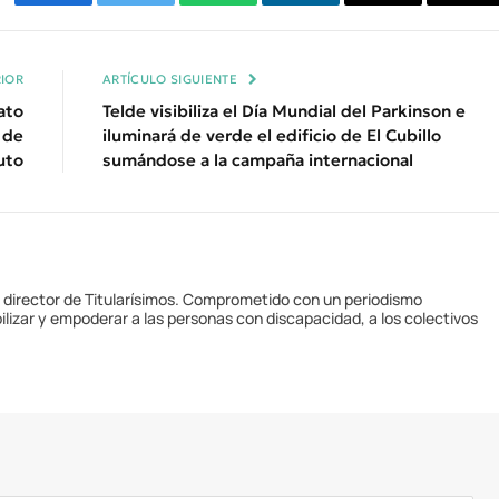
Facebook
Twitter
WhatsApp
LinkedIn
Email
Cop
Enl
IOR
ARTÍCULO SIGUIENTE
ato
Telde visibiliza el Día Mundial del Parkinson e
 de
iluminará de verde el edificio de El Cubillo
uto
sumándose a la campaña internacional
y director de Titularísimos. Comprometido con un periodismo
ilizar y empoderar a las personas con discapacidad, a los colectivos