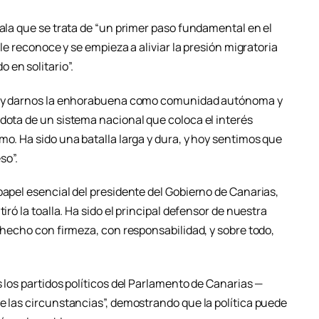
ñala que se trata de “un primer paso fundamental en el
 le reconoce y se empieza a aliviar la presión migratoria
en solitario”.
tar y darnos la enhorabuena como comunidad autónoma y
 dota de un sistema nacional que coloca el interés
mo. Ha sido una batalla larga y dura, y hoy sentimos que
so”.
papel esencial del presidente del Gobierno de Canarias,
iró la toalla. Ha sido el principal defensor de nuestra
a hecho con firmeza, con responsabilidad, y sobre todo,
s los partidos políticos del Parlamento de Canarias —
e las circunstancias”, demostrando que la política puede