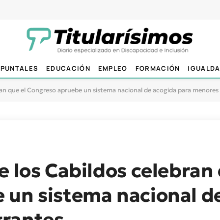
PUNTALES
EDUCACIÓN
EMPLEO
FORMACIÓN
IGUALD
bran que el Congreso apruebe un sistema nacional de acogida para menores
e los Cabildos celebran 
 un sistema nacional d
grantes