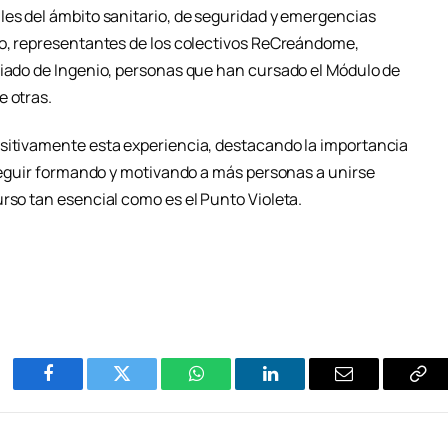
les del ámbito sanitario, de seguridad y emergencias
vo, representantes de los colectivos ReCreándome,
riado de Ingenio, personas que han cursado el Módulo de
e otras.
ositivamente esta experiencia, destacando la importancia
 seguir formando y motivando a más personas a unirse
rso tan esencial como es el Punto Violeta.
Facebook
Twitter
WhatsApp
LinkedIn
Email
Cop
Enl