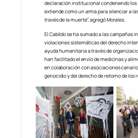
declaración institucional condenando los a
extiende como un arma para silenciar a la
través de la muerte”, agregó Morales.
El Cabildo se ha sumado a las campañas in
violaciones sistemáticas del derecho inte
ayuda humanitaria a través de organizaci
han facilitado el envío de medicinas y ali
en colaboración con asociaciones canario-p
genocidio y del derecho de retorno de los r