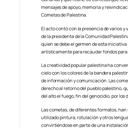
mensajes de apoyo, memoria y reivindicació
Cometas de Palestina.
El acto contó con la presencia de varios y v
de la presidenta de la Comunidad Palestina
quien se debe el germen de esta iniciativa
artísticamente para recaudar fondos para 
La creatividad popular palestina ha conver
cielo con los colores de la bandera palest
de información y comunicación. Las comet
derecho al retorno del pueblo palestino, 
del alto el fuego, fin del genocidio, por lo
Las cometas, de diferentes formatos, han 
utilizado pintura, rotulación y otros leng
convirtiéndose en parte de una instalación