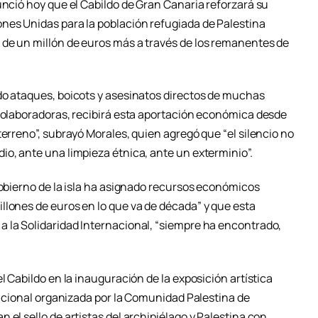
unció hoy que el Cabildo de Gran Canaria reforzará su
nes Unidas para la población refugiada de Palestina
de un millón de euros más a través de los remanentes de
do ataques, boicots y asesinatos directos de muchas
 colaboradoras, recibirá esta aportación económica desde
terreno”, subrayó Morales, quien agregó que “el silencio no
io, ante una limpieza étnica, ante un exterminio”.
gobierno de la isla ha asignado recursos económicos
llones de euros en lo que va de década” y que esta
 la Solidaridad Internacional, “siempre ha encontrado,
l Cabildo en la inauguración de la exposición artística
itucional organizada por la Comunidad Palestina de
 el sello de artistas del archipiélago y Palestina con