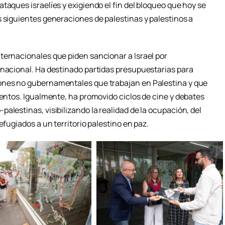
taques israelíes y exigiendo el fin del bloqueo que hoy se
s siguientes generaciones de palestinas y palestinos a
ternacionales que piden sancionar a Israel por
rnacional. Ha destinado partidas presupuestarias para
ones no gubernamentales que trabajan en Palestina y que
mentos. Igualmente, ha promovido ciclos de cine y debates
alestinas, visibilizando la realidad de la ocupación, del
efugiados a un territorio palestino en paz.