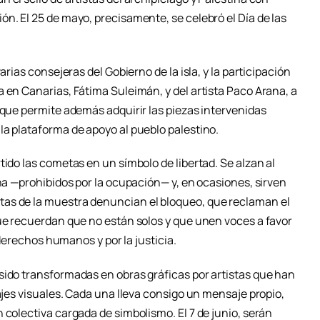
n. El 25 de mayo, precisamente, se celebró el Día de las
arias consejeras del Gobierno de la isla, y la participación
 en Canarias, Fátima Suleimán, y del artista Paco Arana, a
 que permite además adquirir las piezas intervenidas
la plataforma de apoyo al pueblo palestino.
tido las cometas en un símbolo de libertad. Se alzan al
ina —prohibidos por la ocupación— y, en ocasiones, sirven
as de la muestra denuncian el bloqueo, que reclaman el
que recuerdan que no están solos y que unen voces a favor
s derechos humanos y por la justicia.
sido transformadas en obras gráficas por artistas que han
uajes visuales. Cada una lleva consigo un mensaje propio,
 colectiva cargada de simbolismo. El 7 de junio, serán