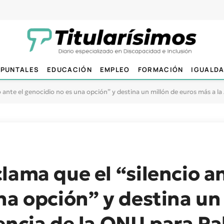
PUNTALES
EDUCACIÓN
EMPLEO
FORMACIÓN
IGUALD
o ante el genocidio no es una opción” y destina un millón de euros más a l
lama que el “silencio an
na opción” y destina un
encia de la ONU para Pa