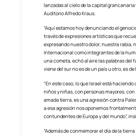
lanzadas al cielo de la capital grancanaria
Auditorio Alfredo Kraus.
“Aquí estamos hoy denunciando el genocidio
través de expresiones artísticas que recu
expresando nuestro dolor, nuestra rabia,
Internacional como integrantes de la hum
una cometa, echó al aire las palabras del 
viene del sur no es de un país u otro, es 
“En este caso, lo que Israel está haciendo
niños y niñas, con personas mayores, con s
amada tierra, es una agresión contra Pales
a esa agresión nos oponemos frontalment
contundentes de Europa y del mundo”, insi
“Además de conmemorar el día de la tierra 