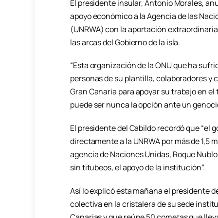
El presidente insular, Antonio Morales, an
apoyo económico a la Agencia de las Nacio
(UNRWA) con la aportación extraordinaria 
las arcas del Gobierno de la isla.
“Esta organización de la ONU que ha sufri
personas de su plantilla, colaboradores y
Gran Canaria para apoyar su trabajo en el 
puede ser nunca la opción ante un genocid
El presidente del Cabildo recordó que “el 
directamente a la UNRWA por más de 1,5 mi
agencia de Naciones Unidas, Roque Nublo a
sin titubeos, el apoyo de la institución”.
Así lo explicó esta mañana el presidente de
colectiva en la cristalera de su sede inst
Canarias y que reúne 50 cometas que llevan